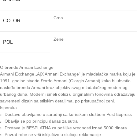
Crna
COLOR
Žene
POL
O brendu Armani Exchange
Armani Exchange „A|X Armani Exchange“ je mladalačka marka koju je
1991. godine stvorio Đorđo Armani (Giorgio Armani) kako bi uhvatio
nasleđe brenda Armani kroz objektiv svog mladalačkog modernog
urbanog duha. Moderni smeli oblici u originalnim tonovima odražavaju
savremeni dizajn sa stilskim detaljima, po pristupačnoj ceni.
Isporuka
Dostavu obavljamo u saradnji sa kurirskom službom Post Express
Obavlja se po principu danas za sutra
Dostava je BESPLATNA za pošiljke vrednosti iznad 5000 dinara
Povrat robe se vrši isključivo u slučaju reklamacije