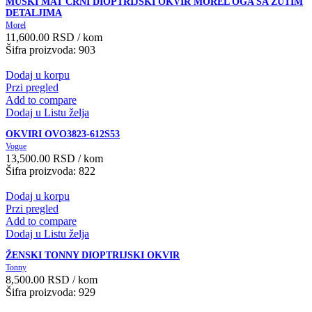
MUŠKI MAT CRNI DIOPTRIJSKI OKVIR MOREL OGA SA ŽUTIM
DETALJIMA
Morel
11,600.00
RSD
/ kom
Šifra proizvoda: 903
Dodaj u korpu
Przi pregled
Add to compare
Dodaj u Listu želja
OKVIRI OVO3823-612S53
Vogue
13,500.00
RSD
/ kom
Šifra proizvoda: 822
Dodaj u korpu
Przi pregled
Add to compare
Dodaj u Listu želja
ŽENSKI TONNY DIOPTRIJSKI OKVIR
Tonny
8,500.00
RSD
/ kom
Šifra proizvoda: 929