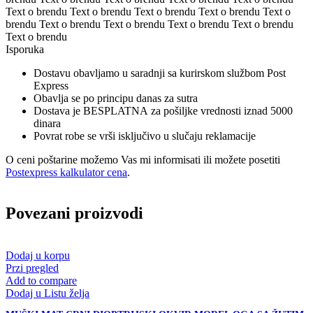
Text o brendu Text o brendu Text o brendu Text o brendu Text o
brendu Text o brendu Text o brendu Text o brendu Text o brendu
Text o brendu
Isporuka
Dostavu obavljamo u saradnji sa kurirskom službom Post
Express
Obavlja se po principu danas za sutra
Dostava je BESPLATNA za pošiljke vrednosti iznad 5000
dinara
Povrat robe se vrši isključivo u slučaju reklamacije
O ceni poštarine možemo Vas mi informisati ili možete posetiti
Postexpress kalkulator cena
.
Povezani proizvodi
Dodaj u korpu
Przi pregled
Add to compare
Dodaj u Listu želja