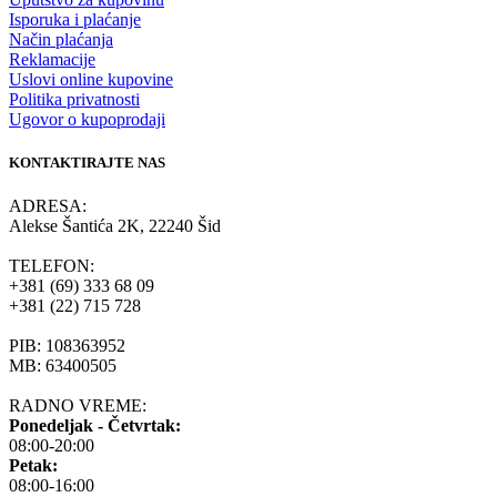
Isporuka i plaćanje
Način plaćanja
Reklamacije
Uslovi online kupovine
Politika privatnosti
Ugovor o kupoprodaji
KONTAKTIRAJTE NAS
ADRESA:
Alekse Šantića 2K, 22240 Šid
TELEFON:
+381 (69) 333 68 09
+381 (22) 715 728
PIB: 108363952
MB: 63400505
RADNO VREME:
Ponedeljak - Četvrtak:
08:00-20:00
Petak:
08:00-16:00