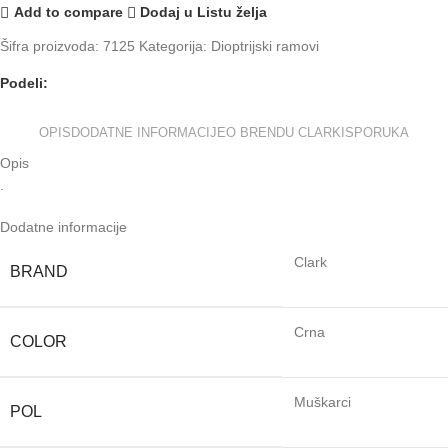
Add to compare
Dodaj u Listu želja
Šifra proizvoda:
7125
Kategorija:
Dioptrijski ramovi
Podeli:
OPIS
DODATNE INFORMACIJE
O BRENDU CLARK
ISPORUKA
Opis
.
Dodatne informacije
Clark
BRAND
Crna
COLOR
Muškarci
POL