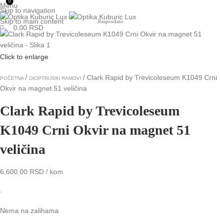
0
Menu
Skip to navigation
Skip to main content
Rasprodato
0.00
RSD
Click to enlarge
Clark Rapid by Trevicoleseum K1049 Crni
POČETNA
DIOPTRIJSKI RAMOVI
Okvir na magnet 51 veličina
Clark Rapid by Trevicoleseum
K1049 Crni Okvir na magnet 51
veličina
6,600.00
RSD
/ kom
.
Nema na zalihama