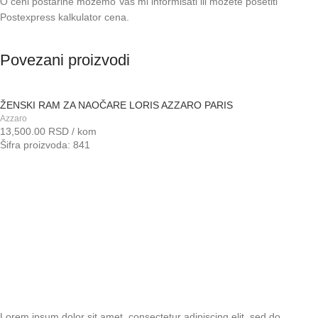
O ceni poštarine možemo Vas mi informisati ili možete posetiti
Postexpress kalkulator cena
.
Povezani proizvodi
ŽENSKI RAM ZA NAOČARE LORIS AZZARO PARIS
Azzaro
13,500.00
RSD
/ kom
Šifra proizvoda: 841
Lorem ipsum dolor sit amet, consectetur adipiscing elit, sed do