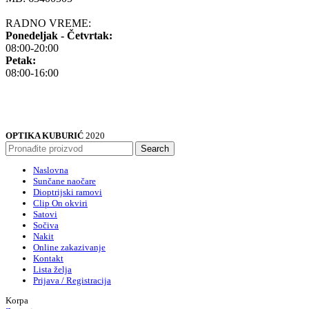
RADNO VREME:
Ponedeljak - Četvrtak:
08:00-20:00
Petak:
08:00-16:00
OPTIKA KUBURIĆ
2020
Search
Naslovna
Sunčane naočare
Dioptrijski ramovi
Clip On okviri
Satovi
Sočiva
Nakit
Online zakazivanje
Kontakt
Lista želja
Prijava / Registracija
Korpa