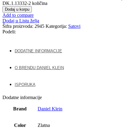
DK.1.13332-2 količina
Dodaj u korpu
Add to compare
Dodaj u Listu želja
Šifra proizvoda:
2945
Kategorija:
Satovi
Podeli:
DODATNE INFORMACIJE
O BRENDU DANIEL KLEIN
ISPORUKA
Dodatne informacije
Brand
Daniel Klein
Color
Zlatna