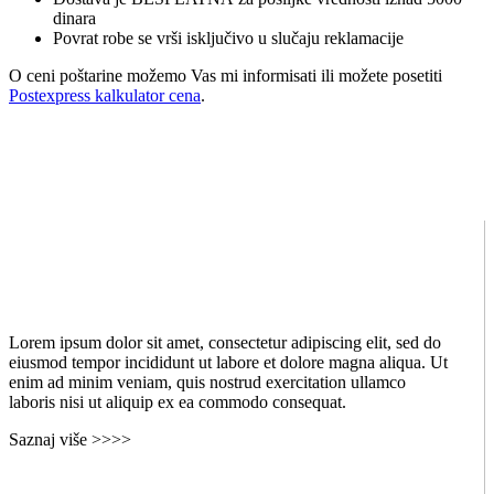
dinara
Povrat robe se vrši isključivo u slučaju reklamacije
O ceni poštarine možemo Vas mi informisati ili možete posetiti
Postexpress kalkulator cena
.
Lorem ipsum dolor sit amet, consectetur adipiscing elit, sed do
eiusmod tempor incididunt ut labore et dolore magna aliqua. Ut
enim ad minim veniam, quis nostrud exercitation ullamco
laboris nisi ut aliquip ex ea commodo consequat.
Saznaj više >>>>