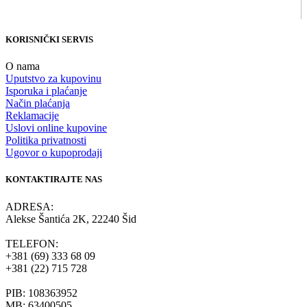
KORISNIČKI SERVIS
O nama
Uputstvo za kupovinu
Isporuka i plaćanje
Način plaćanja
Reklamacije
Uslovi online kupovine
Politika privatnosti
Ugovor o kupoprodaji
KONTAKTIRAJTE NAS
ADRESA:
Alekse Šantića 2K, 22240 Šid
TELEFON:
+381 (69) 333 68 09
+381 (22) 715 728
PIB: 108363952
MB: 63400505