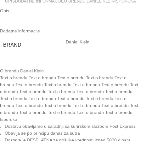
OPIS
DODATNE INFORMACIJE
O BRENDU DANIEL KLEIN
ISPORUKA
Opis
.
Dodatne informacije
Daniel Klein
BRAND
O brendu Daniel Klein
Text o brendu Text o brendu Text o brendu Text o brendu Text o
brendu Text o brendu Text o brendu Text o brendu Text o brendu Text
o brendu Text o brendu Text o brendu Text o brendu Text o brendu
Text o brendu Text o brendu Text o brendu Text o brendu Text o
brendu Text o brendu Text o brendu Text o brendu Text o brendu Text
o brendu Text o brendu Text o brendu Text o brendu Text o brendu
Isporuka
Dostavu obavljamo u saradnji sa kurirskom službom Post Express
Obavlja se po principu danas za sutra
Dostava je BESPLATNA za pošiljke vrednosti iznad 5000 dinara