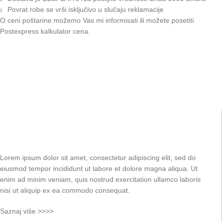
Povrat robe se vrši isključivo u slučaju reklamacije
O ceni poštarine možemo Vas mi informisati ili možete posetiti
Postexpress kalkulator cena
.
Lorem ipsum dolor sit amet, consectetur adipiscing elit, sed do
eiusmod tempor incididunt ut labore et dolore magna aliqua. Ut
enim ad minim veniam, quis nostrud exercitation ullamco laboris
nisi ut aliquip ex ea commodo consequat.
Saznaj više >>>>