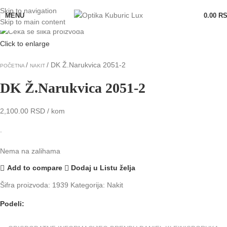
Skip to navigation
MENU
0.00
R
Rasprodato
Skip to main content
Click to enlarge
DK Ž.Narukvica 2051-2
POČETNA
NAKIT
DK Ž.Narukvica 2051-2
2,100.00
RSD
/ kom
.
Nema na zalihama
Add to compare
Dodaj u Listu želja
Šifra proizvoda:
1939
Kategorija:
Nakit
Podeli: