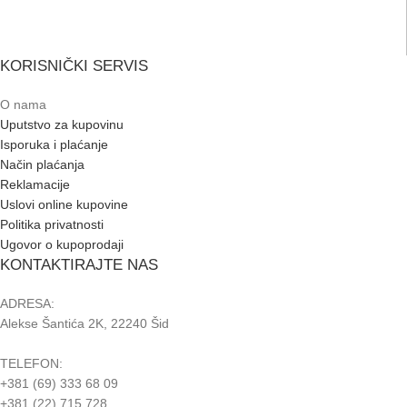
KORISNIČKI SERVIS
O nama
Uputstvo za kupovinu
Isporuka i plaćanje
Način plaćanja
Reklamacije
Uslovi online kupovine
Politika privatnosti
Ugovor o kupoprodaji
KONTAKTIRAJTE NAS
ADRESA:
Alekse Šantića 2K, 22240 Šid
TELEFON:
+381 (69) 333 68 09
+381 (22) 715 728