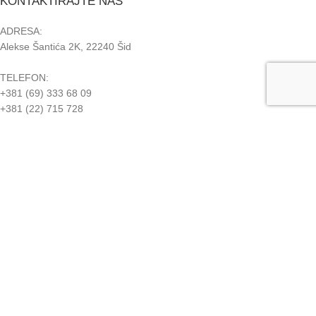
KONTAKTIRAJTE NAS
ADRESA:
Alekse Šantića 2K, 22240 Šid
TELEFON:
+381 (69) 333 68 09
+381 (22) 715 728
PIB: 108363952
MB: 63400505
RADNO VREME:
Ponedeljak - Četvrtak:
08:00-20:00
Petak:
08:00-16:00