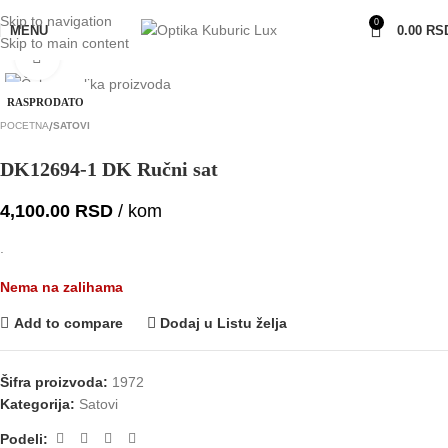
Skip to navigation
0
MENU
0.00
RS
Skip to main content
Click to enlarge
RASPRODATO
POČETNA
SATOVI
DK12694-1 DK Ručni sat
4,100.00
RSD
/ kom
.
Nema na zalihama
Add to compare
Dodaj u Listu želja
Šifra proizvoda:
1972
Kategorija:
Satovi
Podeli: