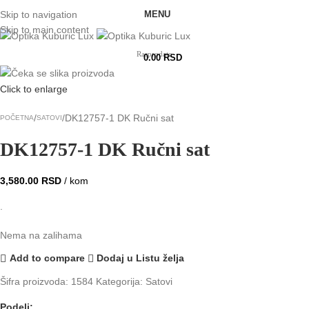
MENU
Skip to navigation
Skip to main content
Rasprodato
0.00
RSD
Click to enlarge
DK12757-1 DK Ručni sat
POČETNA
SATOVI
DK12757-1 DK Ručni sat
3,580.00
RSD
/ kom
.
Nema na zalihama
Add to compare
Dodaj u Listu želja
Šifra proizvoda:
1584
Kategorija:
Satovi
Podeli: