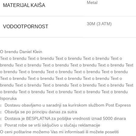
Metal
MATERIJAL KAIŠA
30M (3 ATM)
VODOOTPORNOST
O brendu Daniel Klein
Text o brendu Text o brendu Text o brendu Text o brendu Text o
brendu Text o brendu Text o brendu Text o brendu Text o brendu Text
o brendu Text o brendu Text o brendu Text o brendu Text o brendu
Text o brendu Text o brendu Text o brendu Text o brendu Text o
brendu Text o brendu Text o brendu Text o brendu Text o brendu Text
o brendu Text o brendu Text o brendu Text o brendu Text o brendu
Isporuka
Dostavu obavljamo u saradnji sa kurirskom službom Post Express
Obavlja se po principu danas za sutra
Dostava je BESPLATNA za pošiljke vrednosti iznad 5000 dinara
Povrat robe se vrši isključivo u slučaju reklamacije
O ceni poštarine možemo Vas mi informisati ili možete posetiti