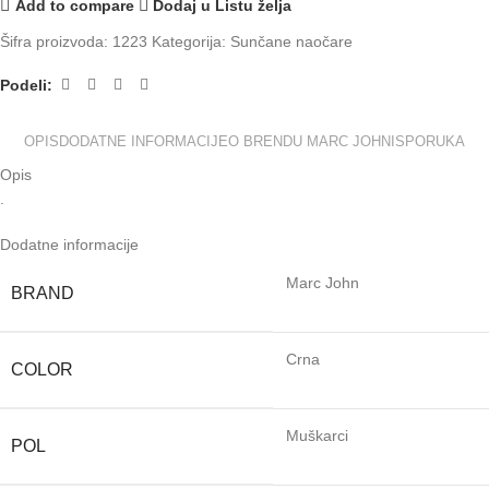
Add to compare
Dodaj u Listu želja
Šifra proizvoda:
1223
Kategorija:
Sunčane naočare
Podeli:
OPIS
DODATNE INFORMACIJE
O BRENDU MARC JOHN
ISPORUKA
Opis
.
Dodatne informacije
Marc John
BRAND
Crna
COLOR
Muškarci
POL