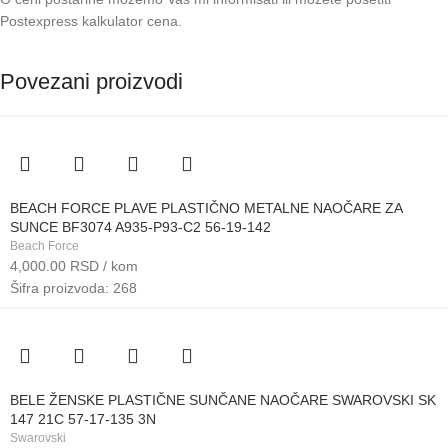
Postexpress kalkulator cena
.
Povezani proizvodi
BEACH FORCE PLAVE PLASTIČNO METALNE NAOČARE ZA
SUNCE BF3074 A935-P93-C2 56-19-142
Beach Force
4,000.00
RSD
/ kom
Šifra proizvoda: 268
BELE ŽENSKE PLASTIČNE SUNČANE NAOČARE SWAROVSKI SK
147 21C 57-17-135 3N
Swarovski