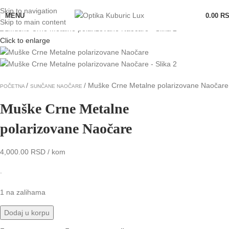
Skip to navigation
MENU
0.00
R
Skip to main content
Click to enlarge
Muške Crne Metalne polarizovane Naočare
POČETNA
SUNČANE NAOČARE
Muške Crne Metalne
polarizovane Naočare
4,000.00
RSD
/ kom
.
1 na zalihama
Dodaj u korpu