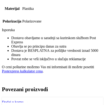
Materijal
Plastika
Polarizacija
Polarizovane
Isporuka
Dostavu obavljamo u saradnji sa kurirskom službom Post
Express
Obavlja se po principu danas za sutra
Dostava je BESPLATNA za pošiljke vrednosti iznad 5000
dinara
Povrat robe se vrši isključivo u slučaju reklamacije
O ceni poštarine možemo Vas mi informisati ili možete posetiti
Postexpress kalkulator cena
.
Povezani proizvodi
Dodaj u korpu