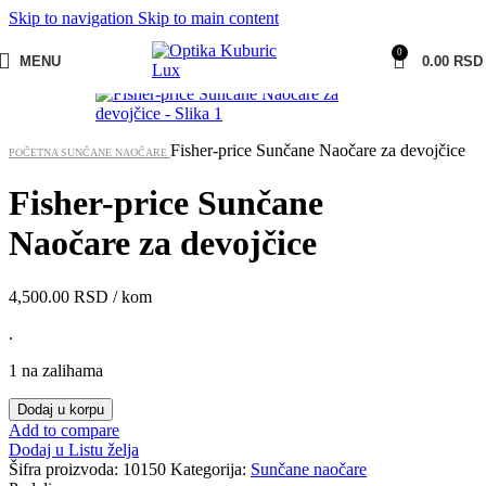
Skip to navigation
Skip to main content
0
MENU
0.00
RSD
Fisher-price Sunčane Naočare za devojčice
POČETNA
SUNČANE NAOČARE
Fisher-price Sunčane
Naočare za devojčice
4,500.00
RSD
/ kom
.
1 na zalihama
Dodaj u korpu
Add to compare
Dodaj u Listu želja
Šifra proizvoda:
10150
Kategorija:
Sunčane naočare