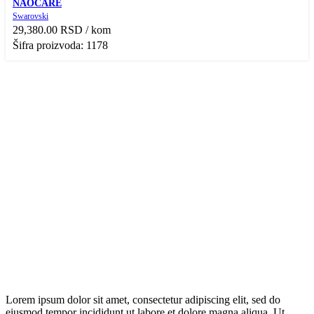
NAOČARE
Dodaj u Listu želja
Swarovski
29,380.00
RSD
/ kom
Šifra proizvoda: 1178
Lorem ipsum dolor sit amet, consectetur adipiscing elit, sed do
eiusmod tempor incididunt ut labore et dolore magna aliqua. Ut