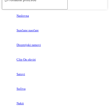
Naslovna
Sunčane naočare
Dioptrijski ramovi
Clip On okviri
Satovi
Sočiva
Nakit