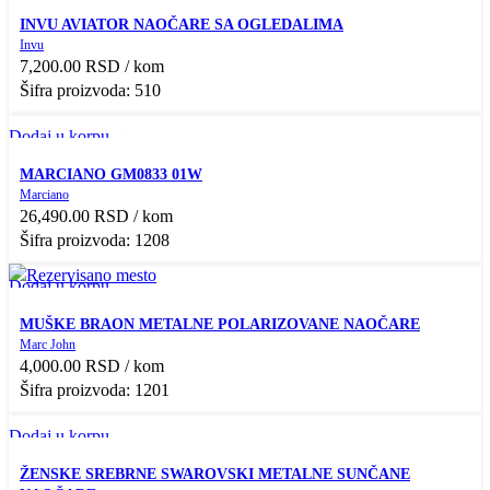
Przi pregled
INVU AVIATOR NAOČARE SA OGLEDALIMA
Add to compare
Invu
Dodaj u Listu želja
7,200.00
RSD
/ kom
Šifra proizvoda: 510
Dodaj u korpu
Przi pregled
MARCIANO GM0833 01W
Add to compare
Marciano
Dodaj u Listu želja
26,490.00
RSD
/ kom
Šifra proizvoda: 1208
Dodaj u korpu
Przi pregled
MUŠKE BRAON METALNE POLARIZOVANE NAOČARE
Add to compare
Marc John
Dodaj u Listu želja
4,000.00
RSD
/ kom
Šifra proizvoda: 1201
Dodaj u korpu
Przi pregled
ŽENSKE SREBRNE SWAROVSKI METALNE SUNČANE
Add to compare