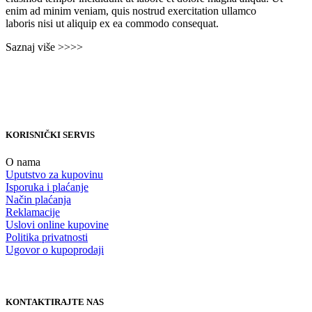
enim ad minim veniam, quis nostrud exercitation ullamco
laboris nisi ut aliquip ex ea commodo consequat.
Saznaj više >>>>
KORISNIČKI SERVIS
O nama
Uputstvo za kupovinu
Isporuka i plaćanje
Način plaćanja
Reklamacije
Uslovi online kupovine
Politika privatnosti
Ugovor o kupoprodaji
KONTAKTIRAJTE NAS