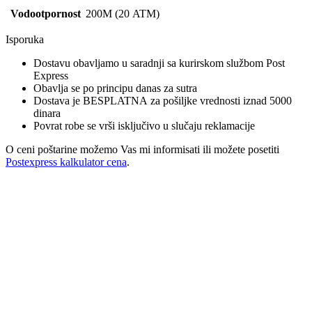
Vodootpornost
200M (20 ATM)
Isporuka
Dostavu obavljamo u saradnji sa kurirskom službom Post
Express
Obavlja se po principu danas za sutra
Dostava je BESPLATNA za pošiljke vrednosti iznad 5000
dinara
Povrat robe se vrši isključivo u slučaju reklamacije
O ceni poštarine možemo Vas mi informisati ili možete posetiti
Postexpress kalkulator cena
.