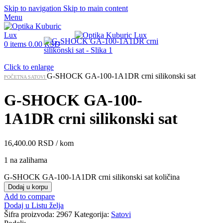
Skip to navigation
Skip to main content
Menu
0
items
0.00
RSD
Click to enlarge
G-SHOCK GA-100-1A1DR crni silikonski sat
POČETNA
SATOVI
G-SHOCK GA-100-
1A1DR crni silikonski sat
16,400.00
RSD
/ kom
1 na zalihama
G-SHOCK GA-100-1A1DR crni silikonski sat količina
Dodaj u korpu
Add to compare
Dodaj u Listu želja
Šifra proizvoda:
2967
Kategorija:
Satovi