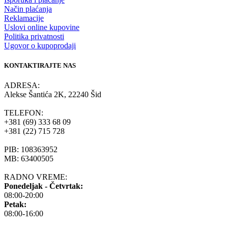
Način plaćanja
Reklamacije
Uslovi online kupovine
Politika privatnosti
Ugovor o kupoprodaji
KONTAKTIRAJTE NAS
ADRESA:
Alekse Šantića 2K, 22240 Šid
TELEFON:
+381 (69) 333 68 09
+381 (22) 715 728
PIB: 108363952
MB: 63400505
RADNO VREME:
Ponedeljak - Četvrtak:
08:00-20:00
Petak:
08:00-16:00