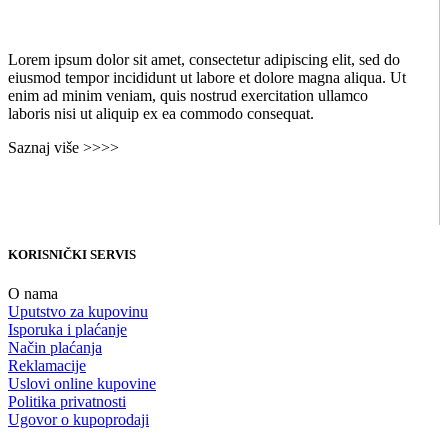
Lorem ipsum dolor sit amet, consectetur adipiscing elit, sed do
eiusmod tempor incididunt ut labore et dolore magna aliqua. Ut
enim ad minim veniam, quis nostrud exercitation ullamco
laboris nisi ut aliquip ex ea commodo consequat.
Saznaj više >>>>
KORISNIČKI SERVIS
O nama
Uputstvo za kupovinu
Isporuka i plaćanje
Način plaćanja
Reklamacije
Uslovi online kupovine
Politika privatnosti
Ugovor o kupoprodaji