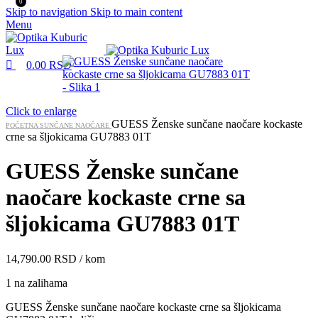
0
Skip to navigation
Skip to main content
Menu
0.00
RSD
Click to enlarge
GUESS Ženske sunčane naočare kockaste
POČETNA
SUNČANE NAOČARE
crne sa šljokicama GU7883 01T
GUESS Ženske sunčane
naočare kockaste crne sa
šljokicama GU7883 01T
14,790.00
RSD
/ kom
1 na zalihama
GUESS Ženske sunčane naočare kockaste crne sa šljokicama