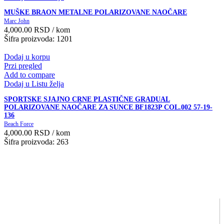
MUŠKE BRAON METALNE POLARIZOVANE NAOČARE
Marc John
4,000.00
RSD
/ kom
Šifra proizvoda: 1201
Dodaj u korpu
Przi pregled
Add to compare
Dodaj u Listu želja
SPORTSKE SJAJNO CRNE PLASTIČNE GRADUAL
POLARIZOVANE NAOČARE ZA SUNCE BF1823P COL.002 57-19-
136
Beach Force
4,000.00
RSD
/ kom
Šifra proizvoda: 263