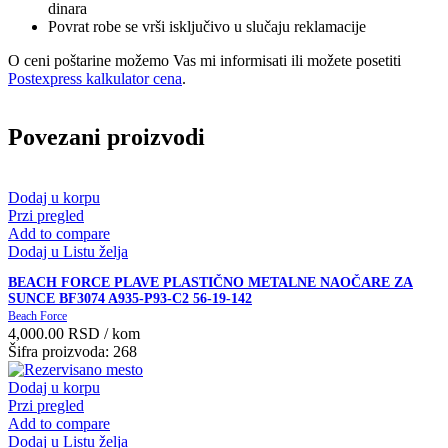
dinara
Povrat robe se vrši isključivo u slučaju reklamacije
O ceni poštarine možemo Vas mi informisati ili možete posetiti
Postexpress kalkulator cena
.
Povezani proizvodi
Dodaj u korpu
Przi pregled
Add to compare
Dodaj u Listu želja
BEACH FORCE PLAVE PLASTIČNO METALNE NAOČARE ZA
SUNCE BF3074 A935-P93-C2 56-19-142
Beach Force
4,000.00
RSD
/ kom
Šifra proizvoda: 268
Dodaj u korpu
Przi pregled
Add to compare
Dodaj u Listu želja