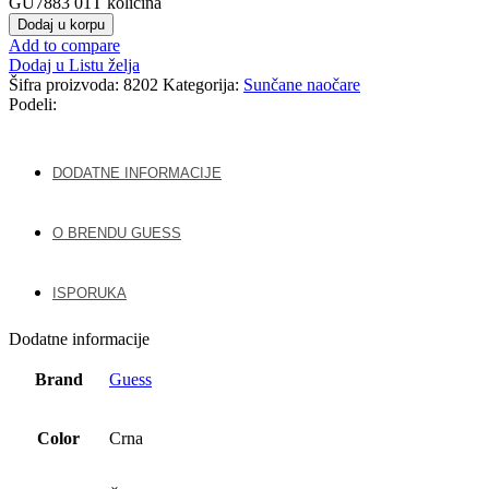
GU7883 01T količina
Dodaj u korpu
Add to compare
Dodaj u Listu želja
Šifra proizvoda:
8202
Kategorija:
Sunčane naočare
Podeli:
DODATNE INFORMACIJE
O BRENDU GUESS
ISPORUKA
Dodatne informacije
Brand
Guess
Color
Crna