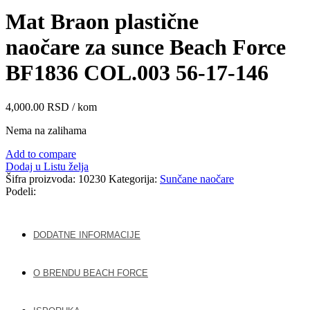
Mat Braon plastične
naočare za sunce Beach Force
BF1836 COL.003 56-17-146
4,000.00
RSD
/ kom
Nema na zalihama
Add to compare
Dodaj u Listu želja
Šifra proizvoda:
10230
Kategorija:
Sunčane naočare
Podeli:
DODATNE INFORMACIJE
O BRENDU BEACH FORCE