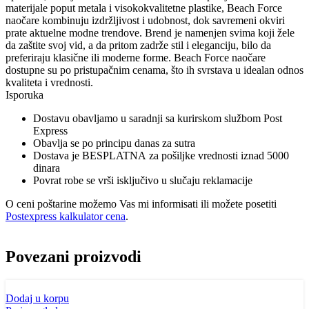
materijale poput metala i visokokvalitetne plastike, Beach Force
naočare kombinuju izdržljivost i udobnost, dok savremeni okviri
prate aktuelne modne trendove. Brend je namenjen svima koji žele
da zaštite svoj vid, a da pritom zadrže stil i eleganciju, bilo da
preferiraju klasične ili moderne forme. Beach Force naočare
dostupne su po pristupačnim cenama, što ih svrstava u idealan odnos
kvaliteta i vrednosti.
Isporuka
Dostavu obavljamo u saradnji sa kurirskom službom Post
Express
Obavlja se po principu danas za sutra
Dostava je BESPLATNA za pošiljke vrednosti iznad 5000
dinara
Povrat robe se vrši isključivo u slučaju reklamacije
O ceni poštarine možemo Vas mi informisati ili možete posetiti
Postexpress kalkulator cena
.
Povezani proizvodi
Dodaj u korpu