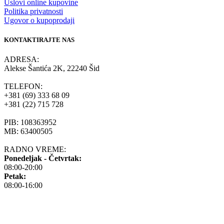
Uslovi online kupovine
Politika privatnosti
Ugovor o kupoprodaji
KONTAKTIRAJTE NAS
ADRESA:
Alekse Šantića 2K, 22240 Šid
TELEFON:
+381 (69) 333 68 09
+381 (22) 715 728
PIB: 108363952
MB: 63400505
RADNO VREME:
Ponedeljak - Četvrtak:
08:00-20:00
Petak:
08:00-16:00