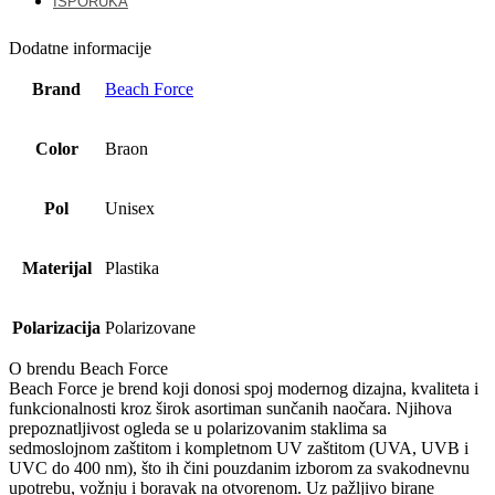
ISPORUKA
Dodatne informacije
Brand
Beach Force
Color
Braon
Pol
Unisex
Materijal
Plastika
Polarizacija
Polarizovane
O brendu Beach Force
Beach Force je brend koji donosi spoj modernog dizajna, kvaliteta i
funkcionalnosti kroz širok asortiman sunčanih naočara. Njihova
prepoznatljivost ogleda se u polarizovanim staklima sa
sedmoslojnom zaštitom i kompletnom UV zaštitom (UVA, UVB i
UVC do 400 nm), što ih čini pouzdanim izborom za svakodnevnu
upotrebu, vožnju i boravak na otvorenom. Uz pažljivo birane