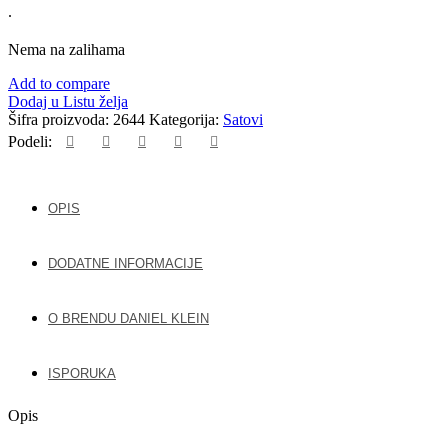
.
Nema na zalihama
Add to compare
Dodaj u Listu želja
Šifra proizvoda:
2644
Kategorija:
Satovi
Podeli:
OPIS
DODATNE INFORMACIJE
O BRENDU DANIEL KLEIN
ISPORUKA
Opis