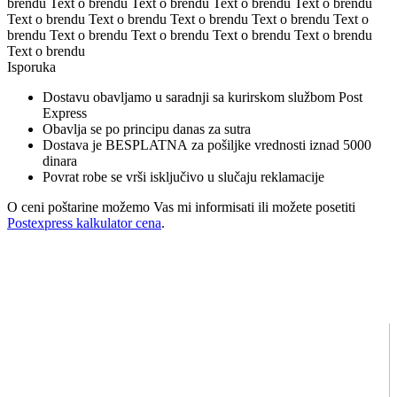
brendu Text o brendu Text o brendu Text o brendu Text o brendu
Text o brendu Text o brendu Text o brendu Text o brendu Text o
brendu Text o brendu Text o brendu Text o brendu Text o brendu
Text o brendu
Isporuka
Dostavu obavljamo u saradnji sa kurirskom službom Post
Express
Obavlja se po principu danas za sutra
Dostava je BESPLATNA za pošiljke vrednosti iznad 5000
dinara
Povrat robe se vrši isključivo u slučaju reklamacije
O ceni poštarine možemo Vas mi informisati ili možete posetiti
Postexpress kalkulator cena
.