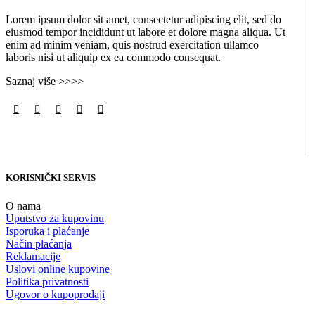
Lorem ipsum dolor sit amet, consectetur adipiscing elit, sed do
eiusmod tempor incididunt ut labore et dolore magna aliqua. Ut
enim ad minim veniam, quis nostrud exercitation ullamco
laboris nisi ut aliquip ex ea commodo consequat.
Saznaj više >>>>
KORISNIČKI SERVIS
O nama
Uputstvo za kupovinu
Isporuka i plaćanje
Način plaćanja
Reklamacije
Uslovi online kupovine
Politika privatnosti
Ugovor o kupoprodaji