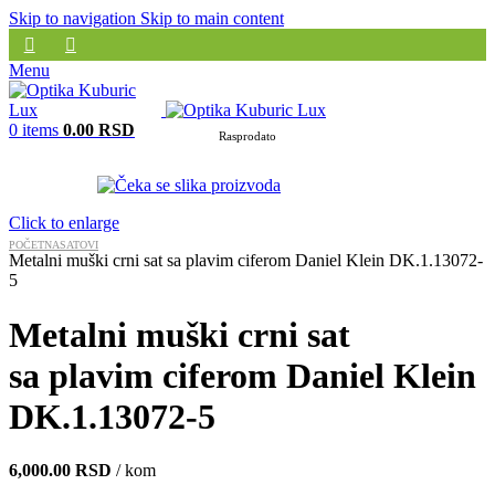
Skip to navigation
Skip to main content
Menu
0
items
0.00
RSD
Rasprodato
Click to enlarge
POČETNA
SATOVI
Metalni muški crni sat sa plavim ciferom Daniel Klein DK.1.13072-
5
Metalni muški crni sat
sa plavim ciferom Daniel Klein
DK.1.13072-5
6,000.00
RSD
/ kom