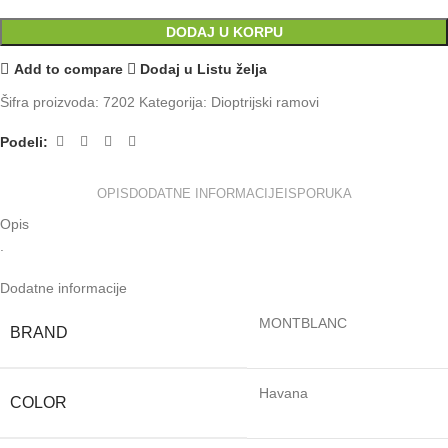
DODAJ U KORPU
Add to compare
Dodaj u Listu želja
Šifra proizvoda:
7202
Kategorija:
Dioptrijski ramovi
Podeli:
OPIS
DODATNE INFORMACIJE
ISPORUKA
Opis
.
Dodatne informacije
MONTBLANC
BRAND
Havana
COLOR