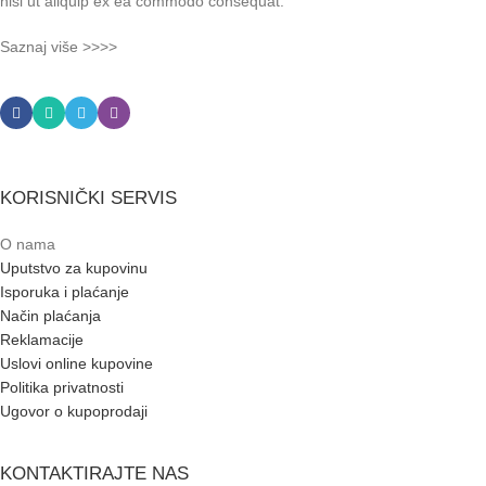
nisi ut aliquip ex ea commodo consequat.
Saznaj više >>>>
KORISNIČKI SERVIS
O nama
Uputstvo za kupovinu
Isporuka i plaćanje
Način plaćanja
Reklamacije
Uslovi online kupovine
Politika privatnosti
Ugovor o kupoprodaji
KONTAKTIRAJTE NAS