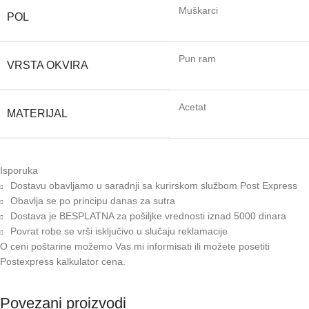
Muškarci
POL
Pun ram
VRSTA OKVIRA
Acetat
MATERIJAL
Isporuka
Dostavu obavljamo u saradnji sa kurirskom službom Post Express
Obavlja se po principu danas za sutra
Dostava je BESPLATNA za pošiljke vrednosti iznad 5000 dinara
Povrat robe se vrši isključivo u slučaju reklamacije
O ceni poštarine možemo Vas mi informisati ili možete posetiti
Postexpress kalkulator cena
.
Povezani proizvodi