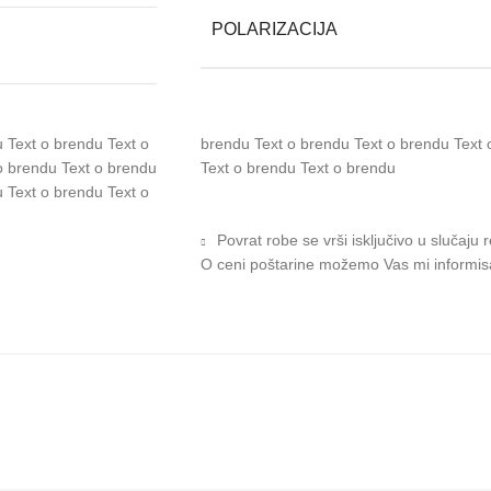
POLARIZACIJA
 Text o brendu Text o
 brendu Text o brendu
o brendu Text o brendu
Text o brendu Text o brendu
 Text o brendu Text o
Povrat robe se vrši isključivo u slučaju 
O ceni poštarine možemo Vas mi informisat