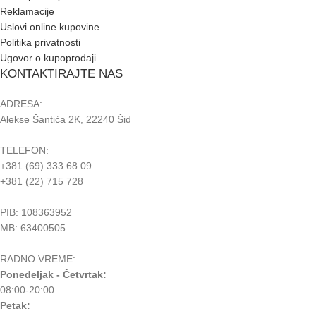
Reklamacije
Uslovi online kupovine
Politika privatnosti
Ugovor o kupoprodaji
KONTAKTIRAJTE NAS
ADRESA:
Alekse Šantića 2K, 22240 Šid
TELEFON:
+381 (69) 333 68 09
+381 (22) 715 728
PIB: 108363952
MB: 63400505
RADNO VREME:
Ponedeljak - Četvrtak:
08:00-20:00
Petak: