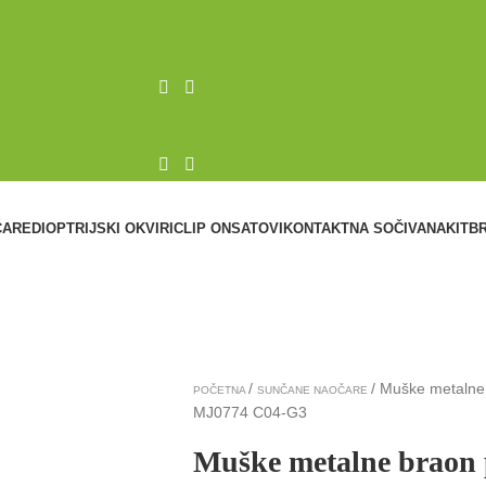
ČARE
DIOPTRIJSKI OKVIRI
CLIP ON
SATOVI
KONTAKTNA SOČIVA
NAKIT
B
Muške metalne 
POČETNA
SUNČANE NAOČARE
MJ0774 C04-G3
Muške metalne braon p