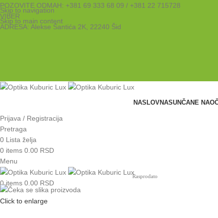
POZOVITE ODMAH:
+381 69 333 68 09
/
+381 22 715728
Skip to navigation
VIBER
Skip to main content
ADRESA: Alekse Šantića 2K, 22240 Šid
NASLOVNA
SUNČANE NAO
Prijava / Registracija
Pretraga
0
Lista želja
0
items
0.00
RSD
Menu
Rasprodato
0
items
0.00
RSD
Click to enlarge