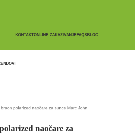
KONTAKT
ONLINE ZAKAZIVANJE
FAQS
BLOG
RENDOVI
braon polarized naočare za sunce Marc John
olarized naočare za