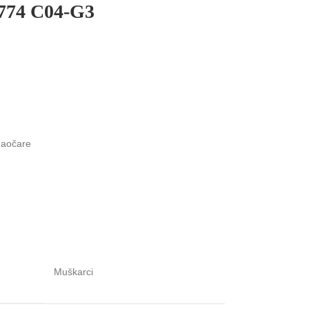
774 C04-G3
naočare
Muškarci