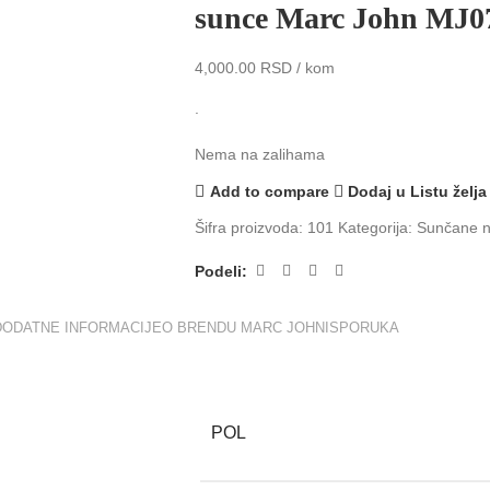
sunce Marc John MJ0
4,000.00
RSD
/ kom
.
Nema na zalihama
Add to compare
Dodaj u Listu želja
Šifra proizvoda:
101
Kategorija:
Sunčane 
Podeli:
DODATNE INFORMACIJE
O BRENDU MARC JOHN
ISPORUKA
POL