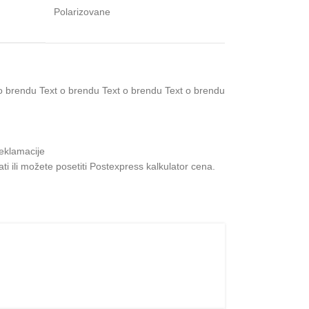
Polarizovane
reklamacije
i ili možete posetiti
Postexpress kalkulator cena
.