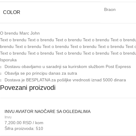
Braon
COLOR
O brendu Marc John
Text o brendu Text o brendu Text o brendu Text o brendu Text o brendu
brendu Text o brendu Text o brendu Text o brendu Text o brendu Text o
brendu Text o brendu Text o brendu Text o brendu Text o brendu Text 
Text o brendu Text o brendu Text o brendu Text o brendu Text o brendu
Isporuka
Dostavu obavljamo u saradnji sa kurirskom službom Post Express
Obavlja se po principu danas za sutra
Dostava je BESPLATNA za pošiljke vrednosti iznad 5000 dinara
Povezani proizvodi
INVU AVIATOR NAOČARE SA OGLEDALIMA
Invu
7,200.00
RSD
/ kom
Šifra proizvoda: 510