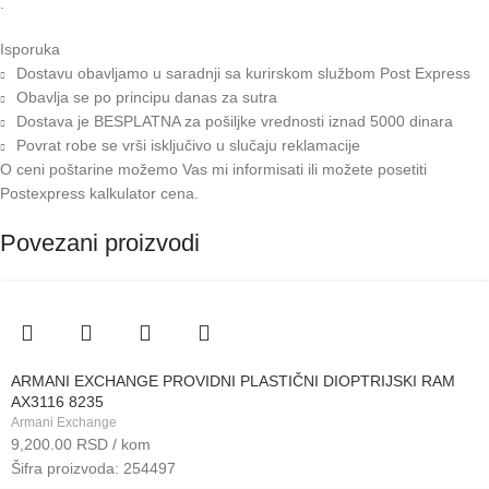
.
Isporuka
Dostavu obavljamo u saradnji sa kurirskom službom Post Express
Obavlja se po principu danas za sutra
Dostava je BESPLATNA za pošiljke vrednosti iznad 5000 dinara
Povrat robe se vrši isključivo u slučaju reklamacije
O ceni poštarine možemo Vas mi informisati ili možete posetiti
Postexpress kalkulator cena
.
Povezani proizvodi
ARMANI EXCHANGE PROVIDNI PLASTIČNI DIOPTRIJSKI RAM
AX3116 8235
Armani Exchange
9,200.00
RSD
/ kom
Šifra proizvoda: 254497