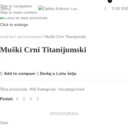
0
Skip to navigation
Menu
0.00
RS
Rasprodato
Skip to main content
Click to enlarge
Muški Crni Titanijumski
POČETNA
UNCATEGORIZED
Muški Crni Titanijumski
.
Add to compare
Dodaj u Listu želja
Šifra proizvoda:
956
Kategorija:
Uncategorized
Podeli:
OPIS
ISPORUKA
Opis