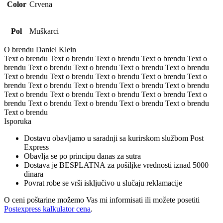
Color
Crvena
Pol
Muškarci
O brendu Daniel Klein
Text o brendu Text o brendu Text o brendu Text o brendu Text o
brendu Text o brendu Text o brendu Text o brendu Text o brendu
Text o brendu Text o brendu Text o brendu Text o brendu Text o
brendu Text o brendu Text o brendu Text o brendu Text o brendu
Text o brendu Text o brendu Text o brendu Text o brendu Text o
brendu Text o brendu Text o brendu Text o brendu Text o brendu
Text o brendu
Isporuka
Dostavu obavljamo u saradnji sa kurirskom službom Post
Express
Obavlja se po principu danas za sutra
Dostava je BESPLATNA za pošiljke vrednosti iznad 5000
dinara
Povrat robe se vrši isključivo u slučaju reklamacije
O ceni poštarine možemo Vas mi informisati ili možete posetiti
Postexpress kalkulator cena
.