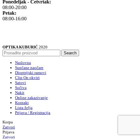
Ponedeljak - Četvrtak:
08:00-20:00
Petak:
08:00-16:00
OPTIKA KUBURIĆ
2020
Search
Naslovna
Sunčane naočare
Dioptrijski ramovi
Clip On okviri
Satovi
Sočiva
Nakit
Online zakazivanje
Kontakt
Lista želja
Prijava / Registracija
Korpa
Zatvori
Prijava
Zatvori