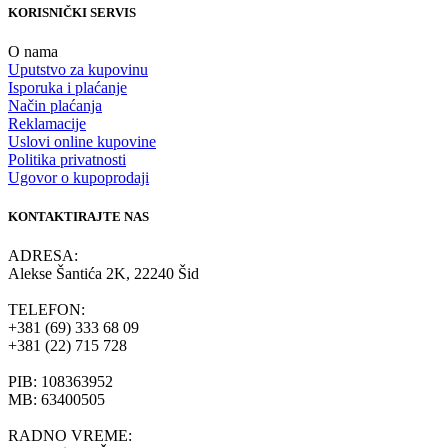
KORISNIČKI SERVIS
O nama
Uputstvo za kupovinu
Isporuka i plaćanje
Način plaćanja
Reklamacije
Uslovi online kupovine
Politika privatnosti
Ugovor o kupoprodaji
KONTAKTIRAJTE NAS
ADRESA:
Alekse Šantića 2K, 22240 Šid
TELEFON:
+381 (69) 333 68 09
+381 (22) 715 728
PIB: 108363952
MB: 63400505
RADNO VREME: