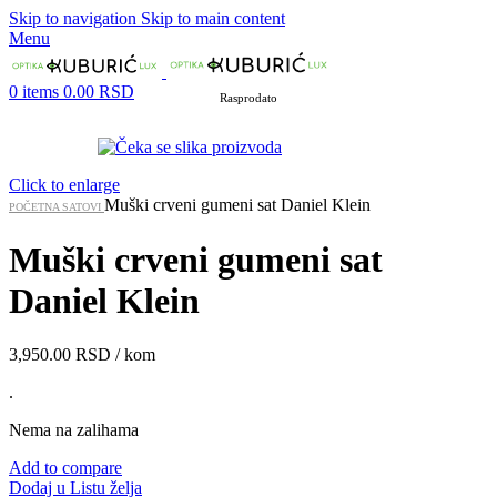
Skip to navigation
Skip to main content
Menu
0
items
0.00
RSD
Rasprodato
Click to enlarge
Muški crveni gumeni sat Daniel Klein
POČETNA
SATOVI
Muški crveni gumeni sat
Daniel Klein
3,950.00
RSD
/ kom
.
Nema na zalihama
Add to compare
Dodaj u Listu želja