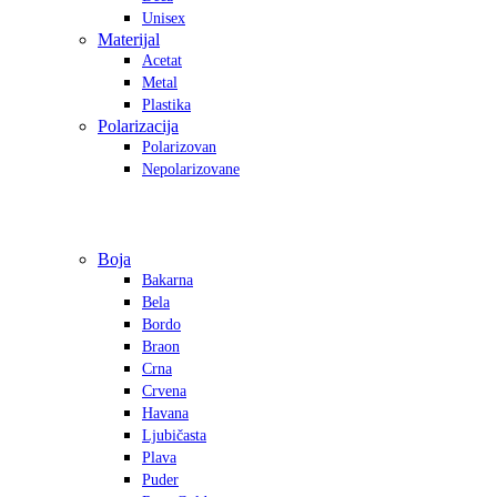
Unisex
Materijal
Acetat
Metal
Plastika
Polarizacija
Polarizovan
Nepolarizovane
Boja
Bakarna
Bela
Bordo
Braon
Crna
Crvena
Havana
Ljubičasta
Plava
Puder