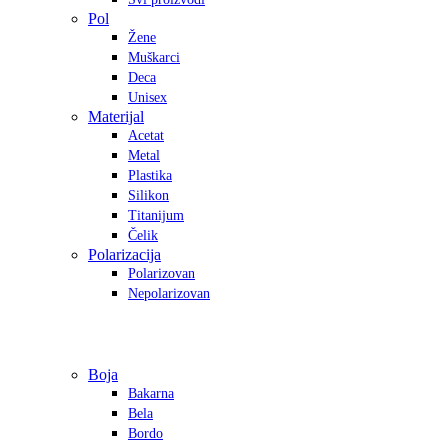
Pol
Žene
Muškarci
Deca
Unisex
Materijal
Acetat
Metal
Plastika
Silikon
Titanijum
Čelik
Polarizacija
Polarizovan
Nepolarizovan
Boja
Bakarna
Bela
Bordo