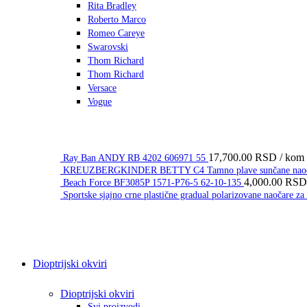
Rita Bradley
Roberto Marco
Romeo Careye
Swarovski
Thom Richard
Thom Richard
Versace
Vogue
17,700.00
RSD
/ kom
Ray Ban ANDY RB 4202 606971 55
KREUZBERGKINDER BETTY C4 Tamno plave sunčane naočar
4,000.00
RSD
Beach Force BF3085P 1571-P76-5 62-10-135
Sportske sjajno crne plastične gradual polarizovane naočare
Dioptrijski okviri
Dioptrijski okviri
Svi proizvodi