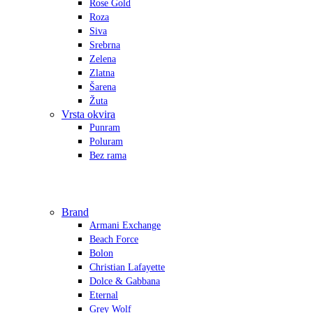
Rose Gold
Roza
Siva
Srebrna
Zelena
Zlatna
Šarena
Žuta
Vrsta okvira
Punram
Poluram
Bez rama
Brand
Armani Exchange
Beach Force
Bolon
Christian Lafayette
Dolce & Gabbana
Eternal
Grey Wolf