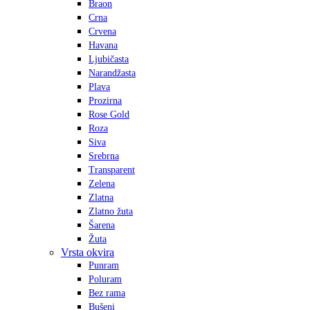
Braon
Crna
Crvena
Havana
Ljubičasta
Narandžasta
Plava
Prozirna
Rose Gold
Roza
Siva
Srebrna
Transparent
Zelena
Zlatna
Zlatno žuta
Šarena
Žuta
Vrsta okvira
Punram
Poluram
Bez rama
Bušeni