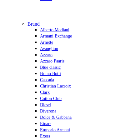
Brand
Alberto Modiani
Armani Exchange
Arnette
Avanglion
Azzaro
Azzaro Paaris
Blue classic
Bruno Botti
Cascada
Christian Lacroix
Clark
Cotton Club
Diesel
Diverona
Dolce & Gabbana
Einars
Emporio Armani
Exess