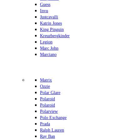
Guess
Invu
Justcavalli
Katrin Jones
King Pinguin
Kreuzbergkinder
Legion
Marc John
Marciano
Matrix
Ozzie
Polar Glare
Polaroid
Polaroid
Polarview
Polo Exchange
Prada
Ralph Lauren
Ray Ban