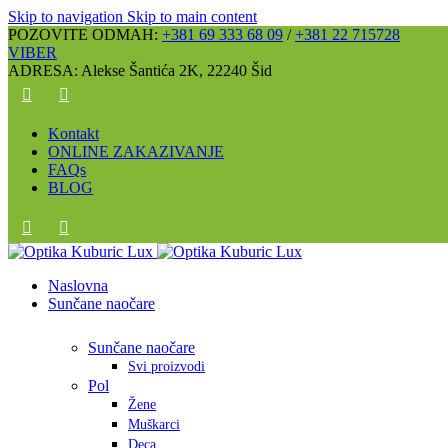
Skip to navigation
Skip to main content
POZOVITE ODMAH:
+381 69 333 68 09
/
+381 22 715728
VIBER
ADRESA: Alekse Šantića 2K, 22240 Šid
Kontakt
ONLINE ZAKAZIVANJE
FAQs
BLOG
Naslovna
Sunčane naočare
Sunčane naočare
Svi proizvodi
Pol
Žene
Muškarci
Deca