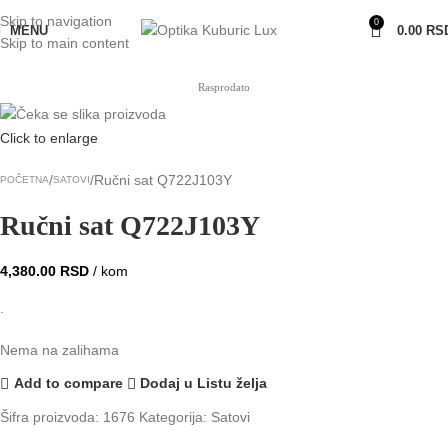
Skip to navigation
0
MENU
0.00
RS
Skip to main content
Rasprodato
Click to enlarge
Ručni sat Q722J103Y
POČETNA
SATOVI
Ručni sat Q722J103Y
4,380.00
RSD
/ kom
.
Nema na zalihama
Add to compare
Dodaj u Listu želja
Šifra proizvoda:
1676
Kategorija:
Satovi