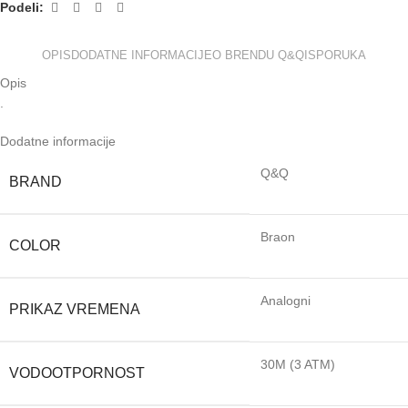
Podeli:
OPIS
DODATNE INFORMACIJE
O BRENDU Q&Q
ISPORUKA
Opis
.
Dodatne informacije
Q&Q
BRAND
Braon
COLOR
Analogni
PRIKAZ VREMENA
30M (3 ATM)
VODOOTPORNOST