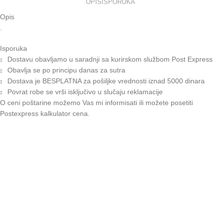
OPIS
ISPORUKA
Opis
.
Isporuka
Dostavu obavljamo u saradnji sa kurirskom službom Post Express
Obavlja se po principu danas za sutra
Dostava je BESPLATNA za pošiljke vrednosti iznad 5000 dinara
Povrat robe se vrši isključivo u slučaju reklamacije
O ceni poštarine možemo Vas mi informisati ili možete posetiti
Postexpress kalkulator cena
.