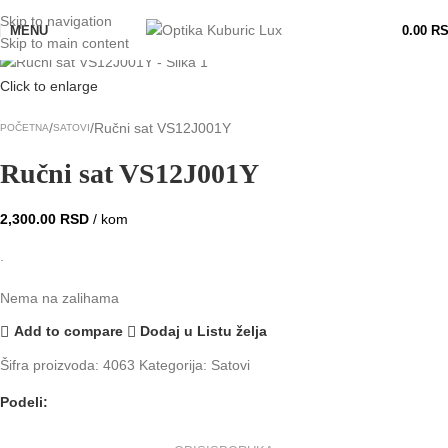
Skip to navigation
MENU
0.00
R
Rasprodato
Skip to main content
Click to enlarge
Ručni sat VS12J001Y
POČETNA
SATOVI
Ručni sat VS12J001Y
2,300.00
RSD
/ kom
.
Nema na zalihama
Add to compare
Dodaj u Listu želja
Šifra proizvoda:
4063
Kategorija:
Satovi
Podeli: