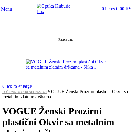
Skip to navigation
Skip to main content
0
items
0.00
RS
Menu
Rasprodato
Click to enlarge
VOGUE Ženski Prozirni plastični Okvir sa
POČETNA
DIOPTRIJSKI RAMOVI
metalnim zlatnim drškama
VOGUE Ženski Prozirni
plastični Okvir sa metalnim