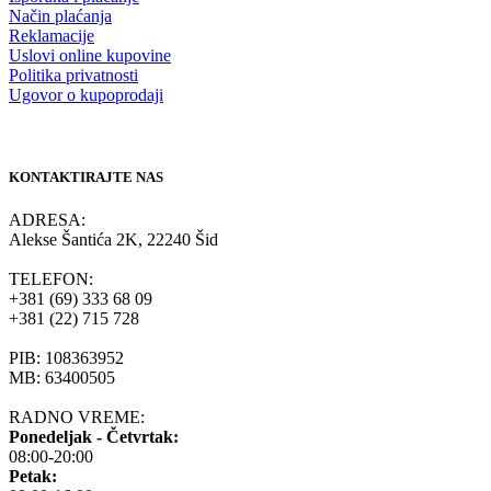
Način plaćanja
Reklamacije
Uslovi online kupovine
Politika privatnosti
Ugovor o kupoprodaji
KONTAKTIRAJTE NAS
ADRESA:
Alekse Šantića 2K, 22240 Šid
TELEFON:
+381 (69) 333 68 09
+381 (22) 715 728
PIB: 108363952
MB: 63400505
RADNO VREME:
Ponedeljak - Četvrtak:
08:00-20:00
Petak: