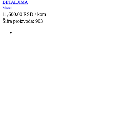
DETALJIMA
Dodaj u Listu želja
Morel
11,600.00
RSD
/ kom
Šifra proizvoda: 903