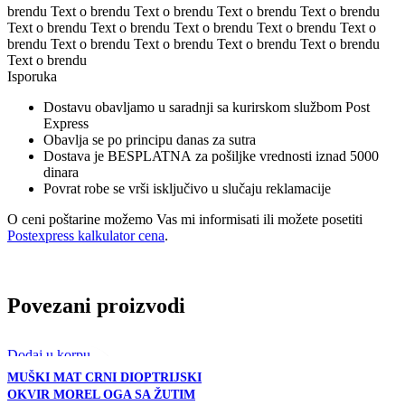
brendu Text o brendu Text o brendu Text o brendu Text o brendu
Text o brendu Text o brendu Text o brendu Text o brendu Text o
brendu Text o brendu Text o brendu Text o brendu Text o brendu
Text o brendu
Isporuka
Dostavu obavljamo u saradnji sa kurirskom službom Post
Express
Obavlja se po principu danas za sutra
Dostava je BESPLATNA za pošiljke vrednosti iznad 5000
dinara
Povrat robe se vrši isključivo u slučaju reklamacije
O ceni poštarine možemo Vas mi informisati ili možete posetiti
Postexpress kalkulator cena
.
Povezani proizvodi
Dodaj u korpu
Przi pregled
MUŠKI MAT CRNI DIOPTRIJSKI
Add to compare
OKVIR MOREL OGA SA ŽUTIM