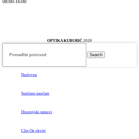
08:00-16:00
OPTIKA KUBURIĆ
2020
Search
Naslovna
Sunčane naočare
Dioptrijski ramovi
Clip On okviri