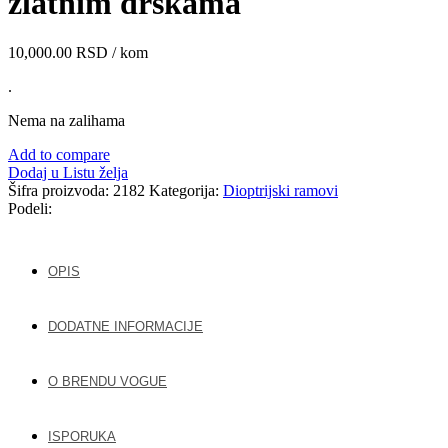
zlatnim drškama
10,000.00
RSD
/ kom
.
Nema na zalihama
Add to compare
Dodaj u Listu želja
Šifra proizvoda:
2182
Kategorija:
Dioptrijski ramovi
Podeli:
OPIS
DODATNE INFORMACIJE
O BRENDU VOGUE
ISPORUKA