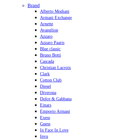
Brand
Alberto Modiani
Armani Exchange
Arnette
Avanglion
Azzaro
Azzaro Paaris
Blue classic
Bruno Botti
Cascada
Christian Lacroix
Clark
Cotton Club
Diesel
Diverona
Dolce & Gabbana
Einars
Emporio Armani
Exess
Guess
In Face In Love
Invu