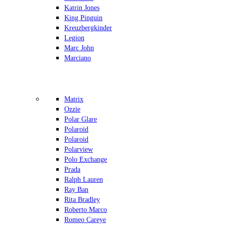
Katrin Jones
King Pinguin
Kreuzbergkinder
Legion
Marc John
Marciano
Matrix
Ozzie
Polar Glare
Polaroid
Polaroid
Polarview
Polo Exchange
Prada
Ralph Lauren
Ray Ban
Rita Bradley
Roberto Marco
Romeo Careye