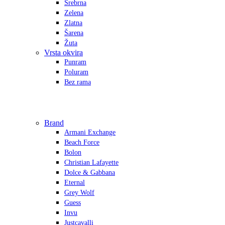
Srebrna
Zelena
Zlatna
Šarena
Žuta
Vrsta okvira
Punram
Poluram
Bez rama
Brand
Armani Exchange
Beach Force
Bolon
Christian Lafayette
Dolce & Gabbana
Eternal
Grey Wolf
Guess
Invu
Justcavalli