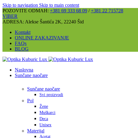
Skip to navigation
Skip to main content
POZOVITE ODMAH:
+381 69 333 68 09
/
+381 22 715728
VIBER
ADRESA: Alekse Šantića 2K, 22240 Šid
Kontakt
ONLINE ZAKAZIVANJE
FAQs
BLOG
Naslovna
Sunčane naočare
Sunčane naočare
Svi proizvodi
Pol
Žene
Muškarci
Deca
Unisex
Materijal
Acetat