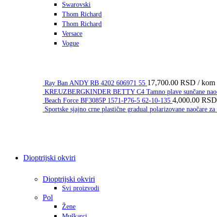
Swarovski
Thom Richard
Thom Richard
Versace
Vogue
17,700.00
RSD
/ kom
Ray Ban ANDY RB 4202 606971 55
KREUZBERGKINDER BETTY C4 Tamno plave sunčane naočar
4,000.00
RSD
Beach Force BF3085P 1571-P76-5 62-10-135
Sportske sjajno crne plastične gradual polarizovane naočare
Dioptrijski okviri
Dioptrijski okviri
Svi proizvodi
Pol
Žene
Muškarci