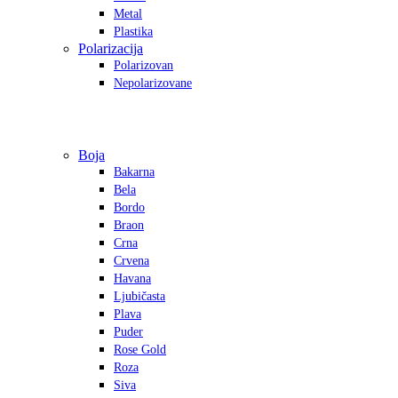
Metal
Plastika
Polarizacija
Polarizovan
Nepolarizovane
Boja
Bakarna
Bela
Bordo
Braon
Crna
Crvena
Havana
Ljubičasta
Plava
Puder
Rose Gold
Roza
Siva