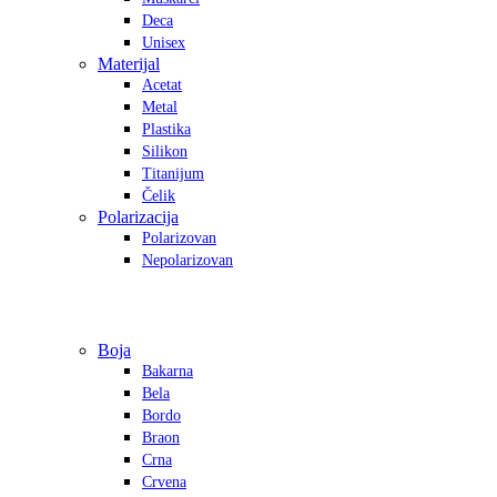
Deca
Unisex
Materijal
Acetat
Metal
Plastika
Silikon
Titanijum
Čelik
Polarizacija
Polarizovan
Nepolarizovan
Boja
Bakarna
Bela
Bordo
Braon
Crna
Crvena