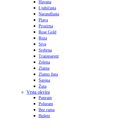
Havana
Ljubičasta
Narandžasta
Plava
Prozirna
Rose Gold
Roza
Siva
Srebrna
Transparent
Zelena
Zlatna
Zlatno žuta
Šarena
Žuta
Vrsta okvira
Punram
Poluram
Bez rama
Bušeni