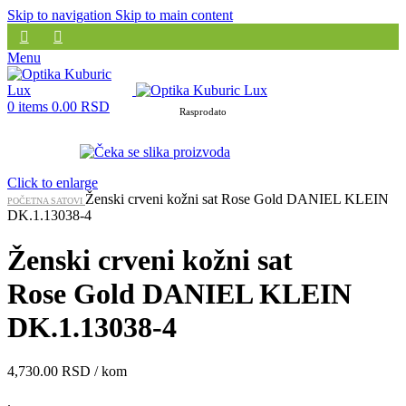
Skip to navigation
Skip to main content
Menu
0
items
0.00
RSD
Rasprodato
Click to enlarge
Ženski crveni kožni sat Rose Gold DANIEL KLEIN
POČETNA
SATOVI
DK.1.13038-4
Ženski crveni kožni sat
Rose Gold DANIEL KLEIN
DK.1.13038-4
4,730.00
RSD
/ kom
.