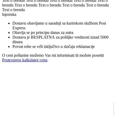
Text o brendu Text o brendu Text o brendu Text o brendu Text o
brendu Text o brendu Text o brendu Text o brendu Text o brendu
Text o brendu
Isporuka
Dostavu obavljamo u saradnji sa kurirskom službom Post
Express
Obavlja se po principu danas za sutra
Dostava je BESPLATNA za pošiljke vrednosti iznad 5000
dinara
Povrat robe se vrši isključivo u slučaju reklamacije
O ceni poštarine možemo Vas mi informisati ili možete posetiti
Postexpress kalkulator cena
.