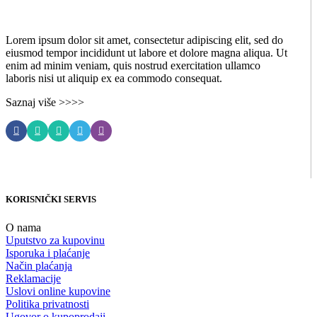
Lorem ipsum dolor sit amet, consectetur adipiscing elit, sed do
eiusmod tempor incididunt ut labore et dolore magna aliqua. Ut
enim ad minim veniam, quis nostrud exercitation ullamco
laboris nisi ut aliquip ex ea commodo consequat.
Saznaj više >>>>
KORISNIČKI SERVIS
O nama
Uputstvo za kupovinu
Isporuka i plaćanje
Način plaćanja
Reklamacije
Uslovi online kupovine
Politika privatnosti
Ugovor o kupoprodaji