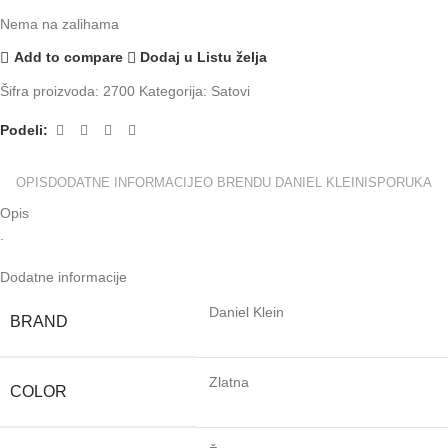
Nema na zalihama
Add to compare
Dodaj u Listu želja
Šifra proizvoda:
2700
Kategorija:
Satovi
Podeli:
OPIS
DODATNE INFORMACIJE
O BRENDU DANIEL KLEIN
ISPORUKA
Opis
.
Dodatne informacije
Daniel Klein
BRAND
Zlatna
COLOR