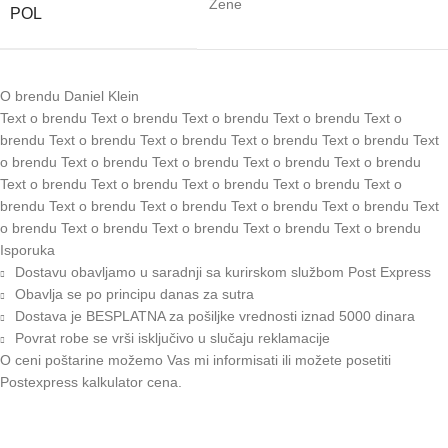
Žene
POL
O brendu Daniel Klein
Text o brendu Text o brendu Text o brendu Text o brendu Text o
brendu Text o brendu Text o brendu Text o brendu Text o brendu Text
o brendu Text o brendu Text o brendu Text o brendu Text o brendu
Text o brendu Text o brendu Text o brendu Text o brendu Text o
brendu Text o brendu Text o brendu Text o brendu Text o brendu Text
o brendu Text o brendu Text o brendu Text o brendu Text o brendu
Isporuka
Dostavu obavljamo u saradnji sa kurirskom službom Post Express
Obavlja se po principu danas za sutra
Dostava je BESPLATNA za pošiljke vrednosti iznad 5000 dinara
Povrat robe se vrši isključivo u slučaju reklamacije
O ceni poštarine možemo Vas mi informisati ili možete posetiti
Postexpress kalkulator cena
.