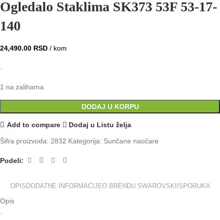
Ogledalo Staklima SK373 53F 53-17-
140
24,490.00
RSD
/ kom
.
1 na zalihama
DODAJ U KORPU
Add to compare
Dodaj u Listu želja
Šifra proizvoda:
2832
Kategorija:
Sunčane naočare
Podeli:
OPIS
DODATNE INFORMACIJE
O BRENDU SWAROVSKI
ISPORUKA
Opis
.