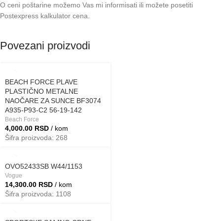
O ceni poštarine možemo Vas mi informisati ili možete posetiti
Postexpress kalkulator cena
.
Povezani proizvodi
BEACH FORCE PLAVE
PLASTIČNO METALNE
NAOČARE ZA SUNCE BF3074
A935-P93-C2 56-19-142
Beach Force
4,000.00
RSD
/ kom
Šifra proizvoda: 268
OVO52433SB W44/1153
Vogue
14,300.00
RSD
/ kom
Šifra proizvoda: 1108