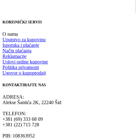
KORISNIČKI SERVIS
O nama
Uputstvo za kupovinu
Isporuka i plaćanje
Način plaćanja
Reklamacije
Uslovi online kupovine
Politika privatnosti
Ugovor o kupoprodaji
KONTAKTIRAJTE NAS
ADRESA:
Alekse Šantića 2K, 22240 Šid
TELEFON:
+381 (69) 333 68 09
+381 (22) 715 728
PIB: 108363952