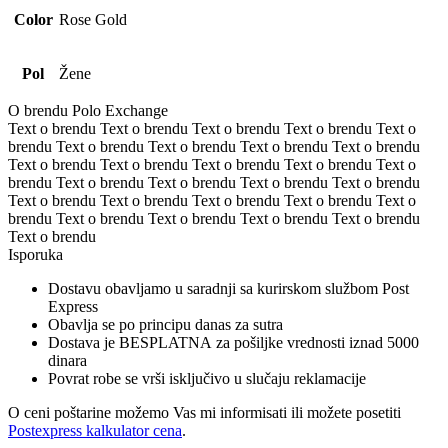
Color
Rose Gold
Pol
Žene
O brendu Polo Exchange
Text o brendu Text o brendu Text o brendu Text o brendu Text o
brendu Text o brendu Text o brendu Text o brendu Text o brendu
Text o brendu Text o brendu Text o brendu Text o brendu Text o
brendu Text o brendu Text o brendu Text o brendu Text o brendu
Text o brendu Text o brendu Text o brendu Text o brendu Text o
brendu Text o brendu Text o brendu Text o brendu Text o brendu
Text o brendu
Isporuka
Dostavu obavljamo u saradnji sa kurirskom službom Post
Express
Obavlja se po principu danas za sutra
Dostava je BESPLATNA za pošiljke vrednosti iznad 5000
dinara
Povrat robe se vrši isključivo u slučaju reklamacije
O ceni poštarine možemo Vas mi informisati ili možete posetiti
Postexpress kalkulator cena
.