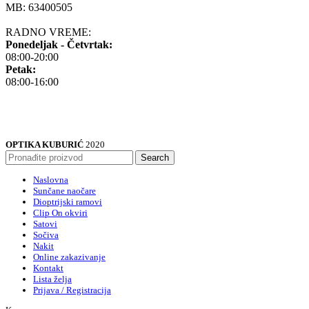
MB: 63400505
RADNO VREME:
Ponedeljak - Četvrtak:
08:00-20:00
Petak:
08:00-16:00
OPTIKA KUBURIĆ
2020
Search
Naslovna
Sunčane naočare
Dioptrijski ramovi
Clip On okviri
Satovi
Sočiva
Nakit
Online zakazivanje
Kontakt
Lista želja
Prijava / Registracija