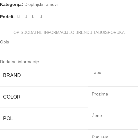
Kategorija:
Dioptrijski ramovi
Podeli:
OPIS
DODATNE INFORMACIJE
O BRENDU TABU
ISPORUKA
Opis
.
Dodatne informacije
Tabu
BRAND
Prozirna
COLOR
Žene
POL
Pun ram