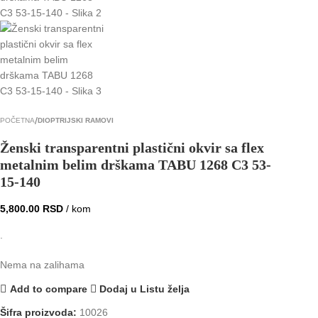
POČETNA
DIOPTRIJSKI RAMOVI
Ženski transparentni plastični okvir sa flex
metalnim belim drškama TABU 1268 C3 53-
15-140
5,800.00
RSD
/ kom
.
Nema na zalihama
Add to compare
Dodaj u Listu želja
Šifra proizvoda:
10026