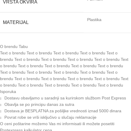
VRSTA OKVIRA
Plastika
MATERIJAL
O brendu Tabu
Text o brendu Text o brendu Text o brendu Text o brendu Text o
brendu Text o brendu Text o brendu Text o brendu Text o brendu Text
o brendu Text o brendu Text o brendu Text o brendu Text o brendu
Text o brendu Text o brendu Text o brendu Text o brendu Text o
brendu Text o brendu Text o brendu Text o brendu Text o brendu Text
o brendu Text o brendu Text o brendu Text o brendu Text o brendu
Isporuka
Dostavu obavljamo u saradnji sa kurirskom službom Post Express
Obavlja se po principu danas za sutra
Dostava je BESPLATNA za pošiljke vrednosti iznad 5000 dinara
Povrat robe se vrši isključivo u slučaju reklamacije
O ceni poštarine možemo Vas mi informisati ili možete posetiti
Postexpress kalkulator cena
.