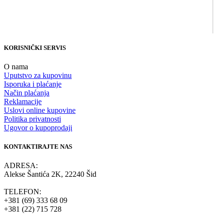
KORISNIČKI SERVIS
O nama
Uputstvo za kupovinu
Isporuka i plaćanje
Način plaćanja
Reklamacije
Uslovi online kupovine
Politika privatnosti
Ugovor o kupoprodaji
KONTAKTIRAJTE NAS
ADRESA:
Alekse Šantića 2K, 22240 Šid
TELEFON:
+381 (69) 333 68 09
+381 (22) 715 728