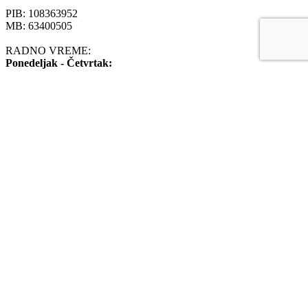
PIB: 108363952
MB: 63400505
RADNO VREME:
Ponedeljak - Četvrtak:
08:00-20:00
Petak:
08:00-16:00
OPTIKA KUBURIĆ
2020
Search
Naslovna
Sunčane naočare
Dioptrijski ramovi
Clip On okviri
Satovi
Sočiva
Nakit
Online zakazivanje
Kontakt
Lista želja
Prijava / Registracija