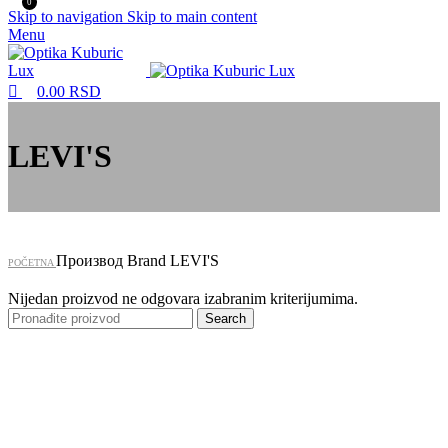
0
Skip to navigation
Skip to main content
Menu
0.00
RSD
LEVI'S
Производ Brand
LEVI'S
POČETNA
Nijedan proizvod ne odgovara izabranim kriterijumima.
Search