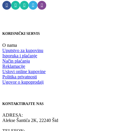
KORISNIČKI SERVIS
O nama
Uputstvo za kupovinu
Isporuka i plaćanje
Način plaćanja
Reklamacije
Uslovi online kupovine
Politika privatnosti
Ugovor o kupoprodaji
KONTAKTIRAJTE NAS
ADRESA:
Alekse Šantića 2K, 22240 Šid
TELEFON: