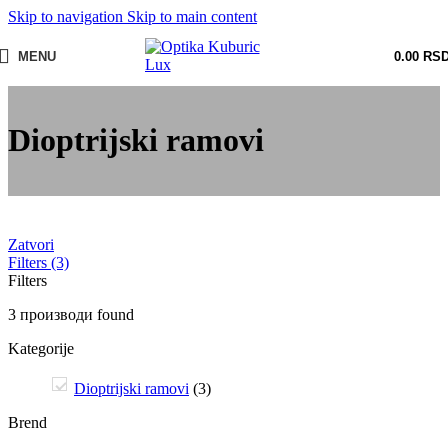
Skip to navigation
Skip to main content
MENU
0.00
RS
Dioptrijski ramovi
Zatvori
Filters (3)
Filters
3
производи found
Kategorije
Dioptrijski ramovi
(
3
)
Brend