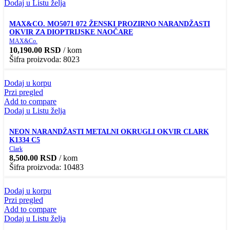
Dodaj u Listu želja
MAX&CO. MO5071 072 ŽENSKI PROZIRNO NARANDŽASTI
OKVIR ZA DIOPTRIJSKE NAOČARE
MAX&Co.
10,190.00
RSD
/ kom
Šifra proizvoda: 8023
Dodaj u korpu
Przi pregled
Add to compare
Dodaj u Listu želja
NEON NARANDŽASTI METALNI OKRUGLI OKVIR CLARK
K1334 C5
Clark
8,500.00
RSD
/ kom
Šifra proizvoda: 10483
Dodaj u korpu
Przi pregled
Add to compare
Dodaj u Listu želja