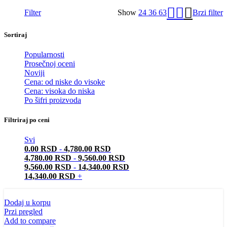
Filter
Show
24
36
63
Brzi filter
Sortiraj
Popularnosti
Prosečnoj oceni
Noviji
Cena: od niske do visoke
Cena: visoka do niska
Po šifri proizvoda
Filtriraj po ceni
Svi
0.00
RSD
-
4,780.00
RSD
4,780.00
RSD
-
9,560.00
RSD
9,560.00
RSD
-
14,340.00
RSD
14,340.00
RSD
+
Dodaj u korpu
Przi pregled
Add to compare