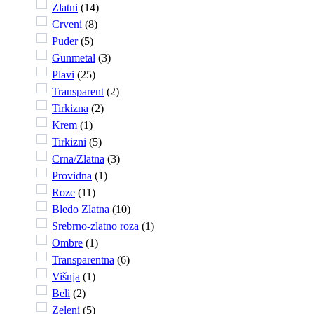
Zlatni
(
14
)
Crveni
(
8
)
Puder
(
5
)
Gunmetal
(
3
)
Plavi
(
25
)
Transparent
(
2
)
Tirkizna
(
2
)
Krem
(
1
)
Tirkizni
(
5
)
Crna/Zlatna
(
3
)
Providna
(
1
)
Roze
(
11
)
Bledo Zlatna
(
10
)
Srebrno-zlatno roza
(
1
)
Ombre
(
1
)
Transparentna
(
6
)
Višnja
(
1
)
Beli
(
2
)
Zeleni
(
5
)