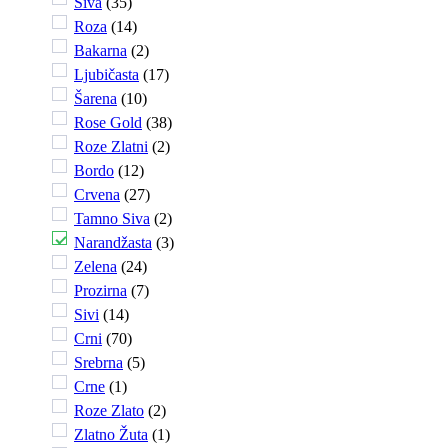
Siva
(
35
)
Roza
(
14
)
Bakarna
(
2
)
Ljubičasta
(
17
)
Šarena
(
10
)
Rose Gold
(
38
)
Roze Zlatni
(
2
)
Bordo
(
12
)
Crvena
(
27
)
Tamno Siva
(
2
)
Narandžasta
(
3
)
Zelena
(
24
)
Prozirna
(
7
)
Sivi
(
14
)
Crni
(
70
)
Srebrna
(
5
)
Crne
(
1
)
Roze Zlato
(
2
)
Zlatno Žuta
(
1
)