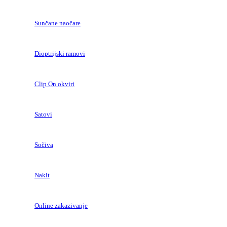
Sunčane naočare
Dioptrijski ramovi
Clip On okviri
Satovi
Sočiva
Nakit
Online zakazivanje