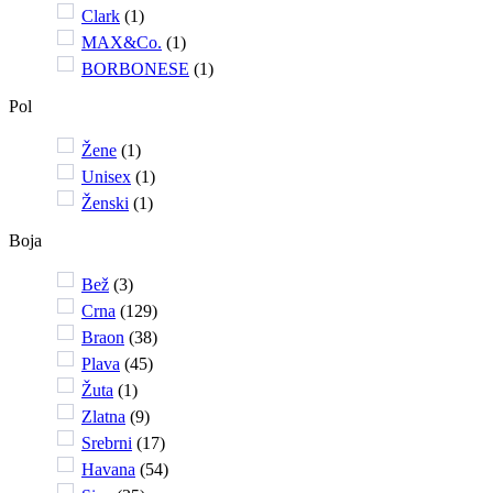
Clark
(
1
)
MAX&Co.
(
1
)
BORBONESE
(
1
)
Pol
Žene
(
1
)
Unisex
(
1
)
Ženski
(
1
)
Boja
Bež
(
3
)
Crna
(
129
)
Braon
(
38
)
Plava
(
45
)
Žuta
(
1
)
Zlatna
(
9
)
Srebrni
(
17
)
Havana
(
54
)