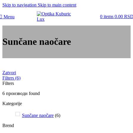
Skip to navigation
Skip to main content
0
items
0.00
RS
Menu
Sunčane naočare
Zatvori
Filters (6)
Filters
6
производи found
Kategorije
Sunčane naočare
(
6
)
Brend