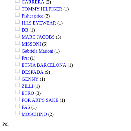
CARRERA
(
2
)
TOMMY HILFIGER
(
1
)
Fisher price
(
3
)
H.I.S EYEWEAR
(
1
)
DB
(
1
)
MARC JACOBS
(
3
)
MISSONI
(
6
)
Gabriela Marioni
(
1
)
Prsr
(
1
)
ETNIA BARCELONA
(
1
)
DESPADA
(
9
)
GENNY
(
1
)
ZILLI
(
1
)
ETRO
(
3
)
FOR ART'S SAKE
(
1
)
FAS
(
1
)
MOSCHINO
(
2
)
Pol