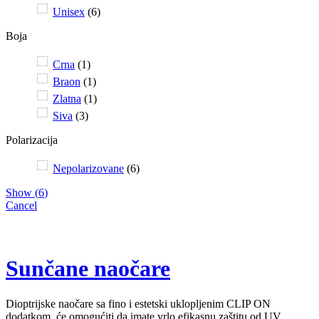
Unisex
(
6
)
Boja
Crna
(
1
)
Braon
(
1
)
Zlatna
(
1
)
Siva
(
3
)
Polarizacija
Nepolarizovane
(
6
)
Show
(
6
)
Cancel
Sunčane naočare
Dioptrijske naočare sa fino i estetski uklopljenim CLIP ON
dodatkom, će omogućiti da imate vrlo efikasnu zaštitu od UV