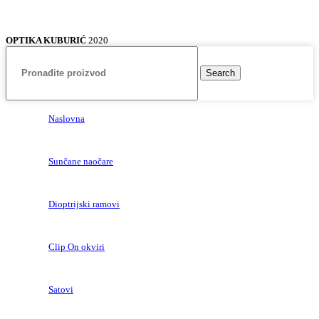
OPTIKA KUBURIĆ
2020
Search
Naslovna
Sunčane naočare
Dioptrijski ramovi
Clip On okviri
Satovi