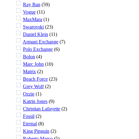
Ray Ban
(
59
)
Vogue
(
11
)
MaxMara
(
1
)
Swarovski
(
23
)
Daniel Klein
(
11
)
Armani Exchange
(
7
)
Polo Exchange
(
6
)
Bolon
(
4
)
Marc John
(
10
)
Matrix
(
2
)
Beach Force
(
23
)
Grey Wolf
(
2
)
Ozzie
(
1
)
Katrin Jones
(
9
)
Christian Lafayette
(
2
)
Fossil
(
2
)
Eternal
(
8
)
King Pinguin
(
2
)
Roberto Marco
(
5
)