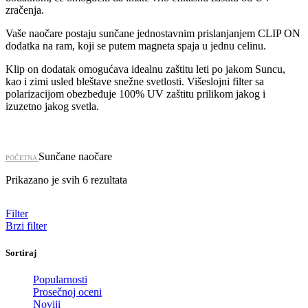
zračenja.
Vaše naočare postaju sunčane jednostavnim prislanjanjem CLIP ON
dodatka na ram, koji se putem magneta spaja u jednu celinu.
Klip on dodatak omogućava idealnu zaštitu leti po jakom Suncu,
kao i zimi usled bleštave snežne svetlosti. Višeslojni filter sa
polarizacijom obezbeđuje 100% UV zaštitu prilikom jakog i
izuzetno jakog svetla.
Sunčane naočare
POČETNA
Prikazano je svih 6 rezultata
Filter
Brzi filter
Sortiraj
Popularnosti
Prosečnoj oceni
Noviji