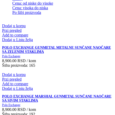
Cena: od niske do visoke
Cena: visoka do niska
Po šifri proizvoda
Dodaj u korpu
Przi pregled
Add to compare
Dodaj u Listu želja
POLO EXCHANGE GUNMETAL METALNE SUNČANE NAOČARE
SA ZELENIM STAKLIMA
Polo Exchange
8,900.00
RSD
/ kom
Šifra proizvoda: 165
Dodaj u korpu
Przi pregled
Add to compare
Dodaj u Listu želja
POLO EXCHANGE MARSHAL GUNMETAL SUNČANE NAOČARE
SA SIVIM STAKLIMA
Polo Exchange
8,900.00
RSD
/ kom
Šifra proizvoda: 192