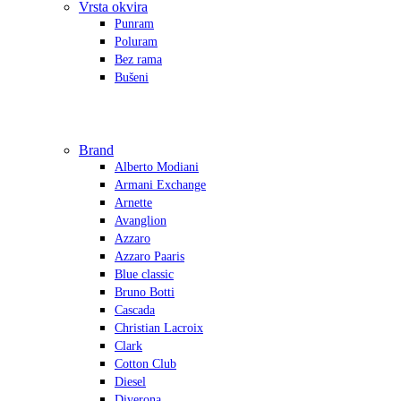
Vrsta okvira
Punram
Poluram
Bez rama
Bušeni
Brand
Alberto Modiani
Armani Exchange
Arnette
Avanglion
Azzaro
Azzaro Paaris
Blue classic
Bruno Botti
Cascada
Christian Lacroix
Clark
Cotton Club
Diesel
Diverona