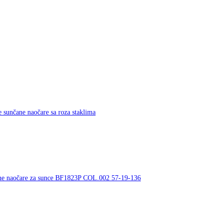
čane naočare sa roza staklima
ovane naočare za sunce BF1823P COL.002 57-19-136