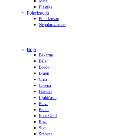
Metal
Plastika
Polarizacija
Polarizovan
Nepolarizovane
Boja
Bakarna
Bela
Bordo
Braon
Crna
Crvena
Havana
Ljubičasta
Plava
Puder
Rose Gold
Roza
Siva
Srebrna