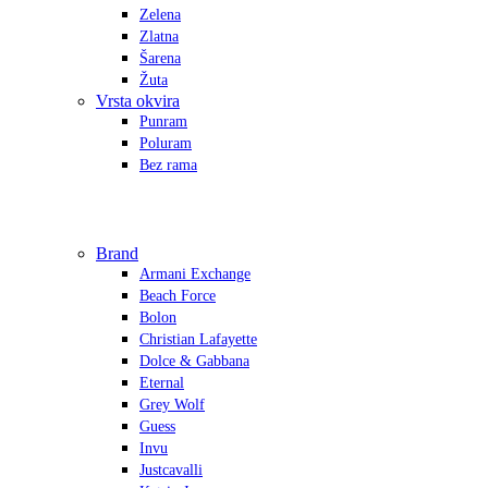
Zelena
Zlatna
Šarena
Žuta
Vrsta okvira
Punram
Poluram
Bez rama
Brand
Armani Exchange
Beach Force
Bolon
Christian Lafayette
Dolce & Gabbana
Eternal
Grey Wolf
Guess
Invu
Justcavalli