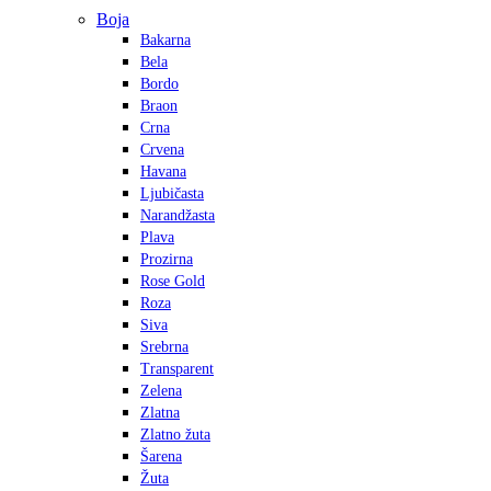
Boja
Bakarna
Bela
Bordo
Braon
Crna
Crvena
Havana
Ljubičasta
Narandžasta
Plava
Prozirna
Rose Gold
Roza
Siva
Srebrna
Transparent
Zelena
Zlatna
Zlatno žuta
Šarena
Žuta