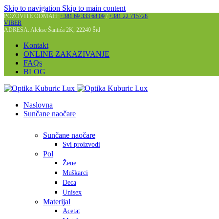
Skip to navigation
Skip to main content
POZOVITE ODMAH:
+381 69 333 68 09
/
+381 22 715728
VIBER
ADRESA: Alekse Šantića 2K, 22240 Šid
Kontakt
ONLINE ZAKAZIVANJE
FAQs
BLOG
Naslovna
Sunčane naočare
Sunčane naočare
Svi proizvodi
Pol
Žene
Muškarci
Deca
Unisex
Materijal
Acetat