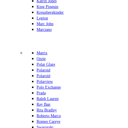
Katrin Jones
King Pinguin
Kreuzbergkinder
Legion
Marc John
Marciano
Matrix
Ozzie
Polar Glare
Polaroid
Polaroid
Polarview
Polo Exchange
Prada
Ralph Lauren
Ray Ban
Rita Bradley
Roberto Marco
Romeo Careye
Swarovski