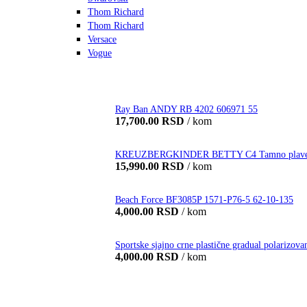
Thom Richard
Thom Richard
Versace
Vogue
Ray Ban ANDY RB 4202 606971 55
17,700.00
RSD
/ kom
KREUZBERGKINDER BETTY C4 Tamno plave sun
15,990.00
RSD
/ kom
Beach Force BF3085P 1571-P76-5 62-10-135
4,000.00
RSD
/ kom
Sportske sjajno crne plastične gradual polariz
4,000.00
RSD
/ kom