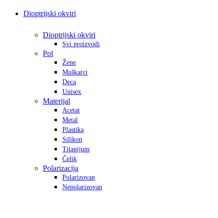
Dioptrijski okviri
Dioptrijski okviri
Svi proizvodi
Pol
Žene
Muškarci
Deca
Unisex
Materijal
Acetat
Metal
Plastika
Silikon
Titanijum
Čelik
Polarizacija
Polarizovan
Nepolarizovan