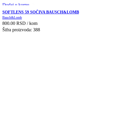
Dodaj u korpu
Przi pregled
SOFTLENS 59 SOČIVA BAUSCH&LOMB
Add to compare
Bauch&Lomb
800.00
RSD
/ kom
Dodaj u Listu želja
Šifra proizvoda: 388