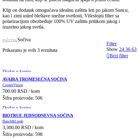
Klip on dodatak omogućava idealnu zaštitu leti po jakom Suncu,
kao i zimi usled bleštave snežne svetlosti. Višeslojni filter sa
polarizacijom obezbeđuje 100% UV zaštitu prilikom jakog i
izuzetno jakog svetla.
Sočiva
POČETNA
Filter
Show
24
36
63
Prikazano je svih 3 rezultata
Brzi filter
Dodaj u korpu
Przi pregled
AVAIRA TROMESEČNA SOČIVA
Add to compare
CooperVision
700.00
RSD
/ kom
Dodaj u Listu želja
Šifra proizvoda: 506
Dodaj u korpu
Przi pregled
BIOTRUE JEDNODNEVNA SOČIVA
Add to compare
Bauch&Lomb
3,300.00
RSD
/ kom
Dodaj u Listu želja
Šifra proizvoda: 598