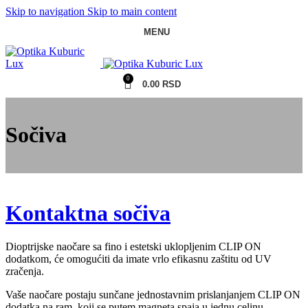
Skip to navigation
Skip to main content
MENU
0
0.00
RSD
Sočiva
Kontaktna sočiva
Dioptrijske naočare sa fino i estetski uklopljenim CLIP ON
dodatkom, će omogućiti da imate vrlo efikasnu zaštitu od UV
zračenja.
Vaše naočare postaju sunčane jednostavnim prislanjanjem CLIP ON
dodatka na ram, koji se putem magneta spaja u jednu celinu.