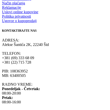
Način plaćanja
Reklamacije
Uslovi online kupovine
Politika privatnosti
Ugovor o kupoprodaji
KONTAKTIRAJTE NAS
ADRESA:
Alekse Šantića 2K, 22240 Šid
TELEFON:
+381 (69) 333 68 09
+381 (22) 715 728
PIB: 108363952
MB: 63400505
RADNO VREME:
Ponedeljak - Četvrtak:
08:00-20:00
Petak:
08:00-16:00