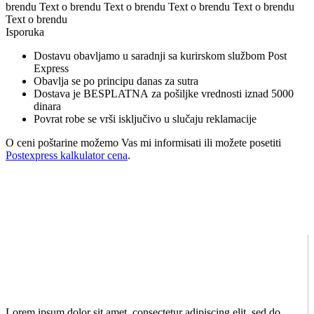
brendu Text o brendu Text o brendu Text o brendu Text o brendu
Text o brendu
Isporuka
Dostavu obavljamo u saradnji sa kurirskom službom Post
Express
Obavlja se po principu danas za sutra
Dostava je BESPLATNA za pošiljke vrednosti iznad 5000
dinara
Povrat robe se vrši isključivo u slučaju reklamacije
O ceni poštarine možemo Vas mi informisati ili možete posetiti
Postexpress kalkulator cena
.
Lorem ipsum dolor sit amet, consectetur adipiscing elit, sed do