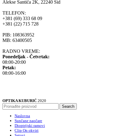
Alekse Šantića 2K, 22240 Šid
TELEFON:
+381 (69) 333 68 09
+381 (22) 715 728
PIB: 108363952
MB: 63400505
RADNO VREME:
Ponedeljak - Četvrtak:
08:00-20:00
Petak:
08:00-16:00
OPTIKA KUBURIĆ
2020
Search
Naslovna
Sunčane naočare
Dioptrijski ramovi
Clip On okviri
Satovi