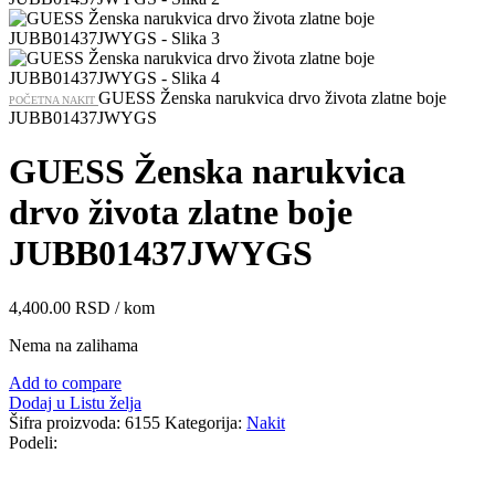
GUESS Ženska narukvica drvo života zlatne boje
POČETNA
NAKIT
JUBB01437JWYGS
GUESS Ženska narukvica
drvo života zlatne boje
JUBB01437JWYGS
4,400.00
RSD
/ kom
Nema na zalihama
Add to compare
Dodaj u Listu želja
Šifra proizvoda:
6155
Kategorija:
Nakit
Podeli: