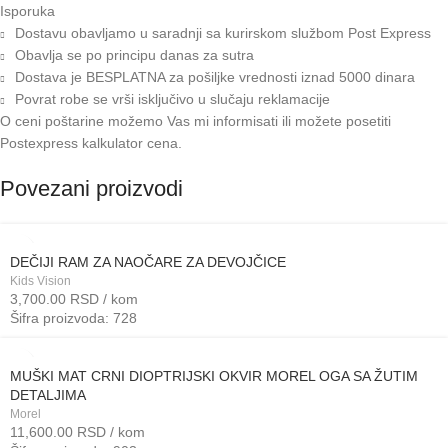
Isporuka
Dostavu obavljamo u saradnji sa kurirskom službom Post Express
Obavlja se po principu danas za sutra
Dostava je BESPLATNA za pošiljke vrednosti iznad 5000 dinara
Povrat robe se vrši isključivo u slučaju reklamacije
O ceni poštarine možemo Vas mi informisati ili možete posetiti
Postexpress kalkulator cena
.
Povezani proizvodi
DEČIJI RAM ZA NAOČARE ZA DEVOJČICE
Kids Vision
3,700.00
RSD
/ kom
Šifra proizvoda: 728
MUŠKI MAT CRNI DIOPTRIJSKI OKVIR MOREL OGA SA ŽUTIM
DETALJIMA
Morel
11,600.00
RSD
/ kom