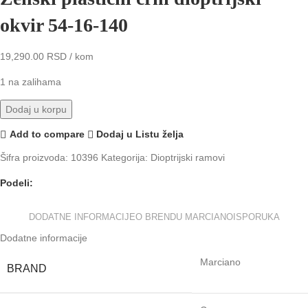
okvir 54-16-140
19,290.00
RSD
/ kom
1 na zalihama
Dodaj u korpu
Add to compare
Dodaj u Listu želja
Šifra proizvoda:
10396
Kategorija:
Dioptrijski ramovi
Podeli:
DODATNE INFORMACIJE
O BRENDU MARCIANO
ISPORUKA
Dodatne informacije
Marciano
BRAND