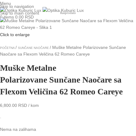
Menu
Skip to navigation
Skip to main content
Rasprodato
0
items
0.00
RSD
Click to enlarge
Muške Metalne Polarizovane Sunčane
POČETNA
SUNČANE NAOČARE
Naočare sa Flexom Veličina 62 Romeo Careye
Muške Metalne
Polarizovane Sunčane Naočare sa
Flexom Veličina 62 Romeo Careye
6,800.00
RSD
/ kom
.
Nema na zalihama