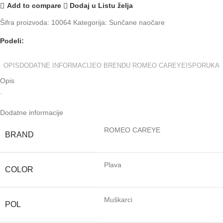
Add to compare
Dodaj u Listu želja
Šifra proizvoda:
10064
Kategorija:
Sunčane naočare
Podeli:
OPIS
DODATNE INFORMACIJE
O BRENDU ROMEO CAREYE
ISPORUKA
Opis
.
Dodatne informacije
ROMEO CAREYE
BRAND
Plava
COLOR
Muškarci
POL