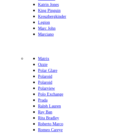
Katrin Jones
King Pinguin
Kreuzbergkinder
Legion
Marc John
Marciano
Matrix
Ozzie
Polar Glare
Polaroid
Polaroid
Polarview
Polo Exchange
Prada
Ralph Lauren
Ray Ban
Rita Bradley
Roberto Marco
Romeo Careye