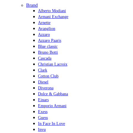
Brand
Alberto Modiani
Armani Exchange
Arnette
Avanglion
Azzaro
Azzaro Paaris
Blue classic
Bruno Botti
Cascada
Christian Lacroix
Clark
Cotton Club
Diesel
Diverona
Dolce & Gabbana
Einars
Emporio Armani
Exess
Guess
In Face In Love
Invu