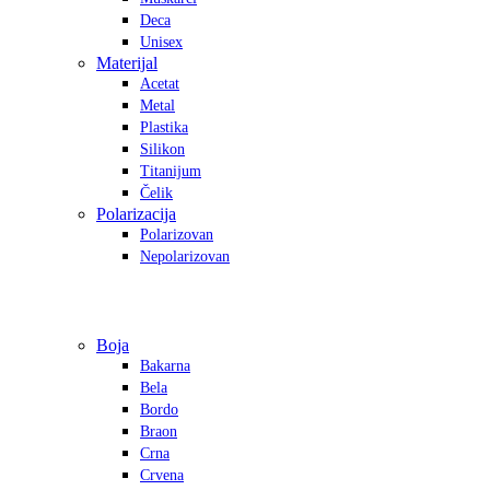
Deca
Unisex
Materijal
Acetat
Metal
Plastika
Silikon
Titanijum
Čelik
Polarizacija
Polarizovan
Nepolarizovan
Boja
Bakarna
Bela
Bordo
Braon
Crna
Crvena