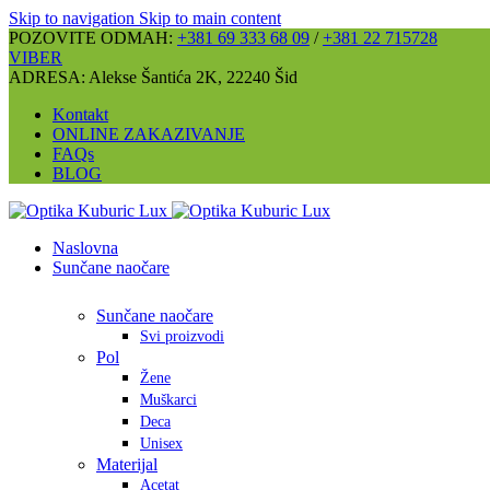
Skip to navigation
Skip to main content
POZOVITE ODMAH:
+381 69 333 68 09
/
+381 22 715728
VIBER
ADRESA: Alekse Šantića 2K, 22240 Šid
Kontakt
ONLINE ZAKAZIVANJE
FAQs
BLOG
Naslovna
Sunčane naočare
Sunčane naočare
Svi proizvodi
Pol
Žene
Muškarci
Deca
Unisex
Materijal
Acetat