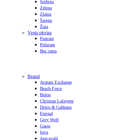
Srebrna
Zelena
Zlatna
Šarena
Žuta
Vrsta okvira
Punram
Poluram
Bez rama
Brand
Armani Exchange
Beach Force
Bolon
Christian Lafayette
Dolce & Gabbana
Eternal
Grey Wolf
Guess
Invu
Justcavalli