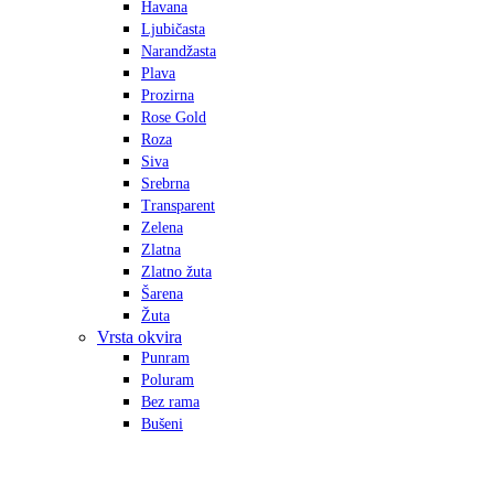
Havana
Ljubičasta
Narandžasta
Plava
Prozirna
Rose Gold
Roza
Siva
Srebrna
Transparent
Zelena
Zlatna
Zlatno žuta
Šarena
Žuta
Vrsta okvira
Punram
Poluram
Bez rama
Bušeni