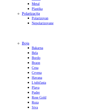
Metal
Plastika
Polarizacija
Polarizovan
Nepolarizovane
Boja
Bakarna
Bela
Bordo
Braon
Crna
Crvena
Havana
Ljubičasta
Plava
Puder
Rose Gold
Roza
Siva