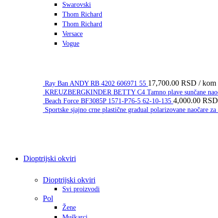
Swarovski
Thom Richard
Thom Richard
Versace
Vogue
17,700.00
RSD
/ kom
Ray Ban ANDY RB 4202 606971 55
KREUZBERGKINDER BETTY C4 Tamno plave sunčane naočar
4,000.00
RSD
Beach Force BF3085P 1571-P76-5 62-10-135
Sportske sjajno crne plastične gradual polarizovane naočare
Dioptrijski okviri
Dioptrijski okviri
Svi proizvodi
Pol
Žene
Muškarci