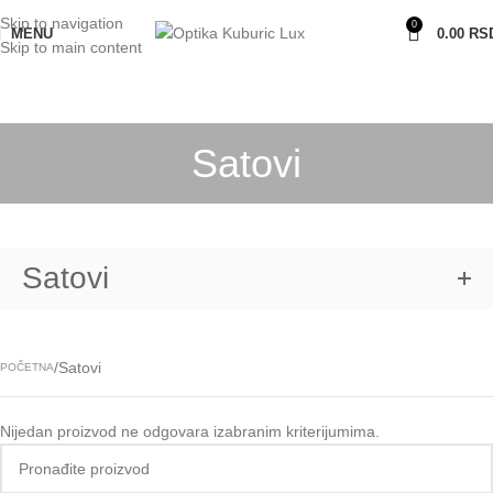
Skip to navigation
0
MENU
0.00
RS
Skip to main content
Satovi
Satovi
Satovi
POČETNA
Nijedan proizvod ne odgovara izabranim kriterijumima.