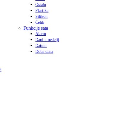
Ostalo
Plastika
Silikon
Čelik
Funkcije sata
Alarm
Dani u nedelji
Datum
Doba dana
d