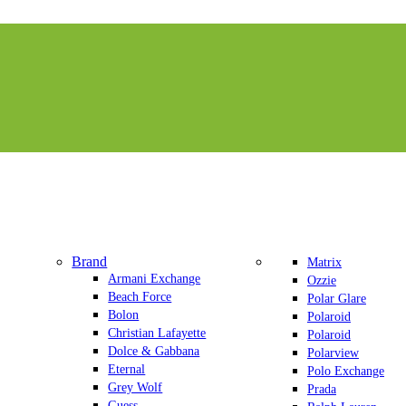
Brand
Matrix
Armani Exchange
Ozzie
Beach Force
Polar Glare
Bolon
Polaroid
Christian Lafayette
Polaroid
Dolce & Gabbana
Polarview
Eternal
Polo Exchange
Grey Wolf
Prada
Guess