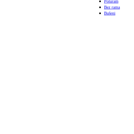
Poluram
Bez rama
Bušeni