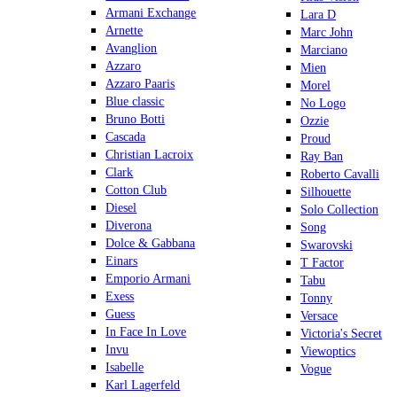
Armani Exchange
Lara D
Arnette
Marc John
Avanglion
Marciano
Azzaro
Mien
Azzaro Paaris
Morel
Blue classic
No Logo
Bruno Botti
Ozzie
Cascada
Proud
Christian Lacroix
Ray Ban
Clark
Roberto Cavalli
Cotton Club
Silhouette
Diesel
Solo Collection
Diverona
Song
Dolce & Gabbana
Swarovski
Einars
T Factor
Emporio Armani
Tabu
Exess
Tonny
Guess
Versace
In Face In Love
Victoria's Secret
Invu
Viewoptics
Isabelle
Vogue
Karl Lagerfeld