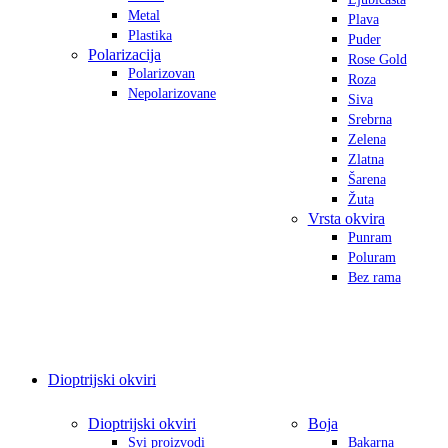
Metal
Plava
Plastika
Puder
Polarizacija
Rose Gold
Polarizovan
Roza
Nepolarizovane
Siva
Srebrna
Zelena
Zlatna
Šarena
Žuta
Vrsta okvira
Punram
Poluram
Bez rama
Dioptrijski okviri
Dioptrijski okviri
Boja
Svi proizvodi
Bakarna