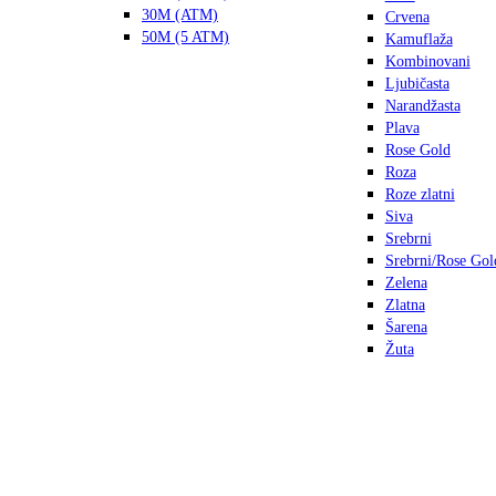
30M (ATM)
Crvena
50M (5 ATM)
Kamuflaža
Kombinovani
Ljubičasta
Narandžasta
Plava
Rose Gold
Roza
Roze zlatni
Siva
Srebrni
Srebrni/Rose Gol
Zelena
Zlatna
Šarena
Žuta