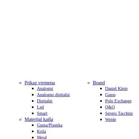
Prikaz vremena
Brand
Analogni
Daniel Klein
Analogno digitalni
Guess
Digitalni
Polo Exchange
Led
Q&Q
Smart
Sergio Tacchini
Materijal kaiša
Weide
Guma/Plastika
Koža
Metal