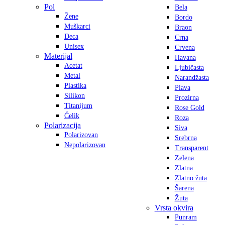
Pol
Bela
Žene
Bordo
Muškarci
Braon
Deca
Crna
Unisex
Crvena
Materijal
Havana
Acetat
Ljubičasta
Metal
Narandžasta
Plastika
Plava
Silikon
Prozirna
Titanijum
Rose Gold
Čelik
Roza
Polarizacija
Siva
Polarizovan
Srebrna
Nepolarizovan
Transparent
Zelena
Zlatna
Zlatno žuta
Šarena
Žuta
Vrsta okvira
Punram