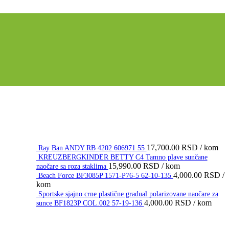
17,700.00
RSD
/ kom
Ray Ban ANDY RB 4202 606971 55
KREUZBERGKINDER BETTY C4 Tamno plave sunčane
15,990.00
RSD
/ kom
naočare sa roza staklima
4,000.00
RSD
/
Beach Force BF3085P 1571-P76-5 62-10-135
kom
Sportske sjajno crne plastične gradual polarizovane naočare za
4,000.00
RSD
/ kom
sunce BF1823P COL.002 57-19-136