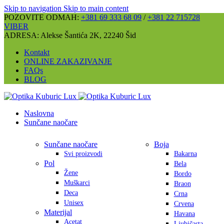
Skip to navigation
Skip to main content
POZOVITE ODMAH:
+381 69 333 68 09
/
+381 22 715728
VIBER
ADRESA: Alekse Šantića 2K, 22240 Šid
Kontakt
ONLINE ZAKAZIVANJE
FAQs
BLOG
Naslovna
Sunčane naočare
Sunčane naočare
Boja
Svi proizvodi
Bakarna
Pol
Bela
Žene
Bordo
Muškarci
Braon
Deca
Crna
Unisex
Crvena
Materijal
Havana
Acetat
Ljubičasta