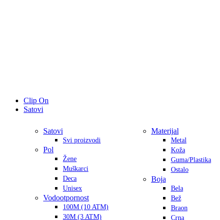
Clip On
Satovi
Satovi
Materijal
Svi proizvodi
Metal
Pol
Koža
Žene
Guma/Plastika
Muškarci
Ostalo
Deca
Boja
Unisex
Bela
Vodootpornost
Bež
100M (10 ATM)
Braon
30M (3 ATM)
Crna