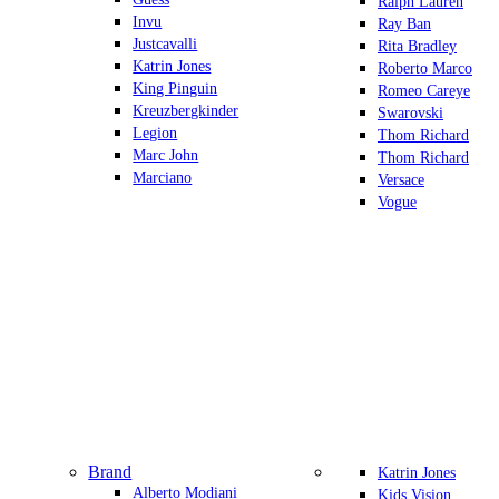
Ralph Lauren
Invu
Ray Ban
Justcavalli
Rita Bradley
Katrin Jones
Roberto Marco
King Pinguin
Romeo Careye
Kreuzbergkinder
Swarovski
Legion
Thom Richard
Marc John
Thom Richard
Marciano
Versace
Vogue
Brand
Katrin Jones
Alberto Modiani
Kids Vision