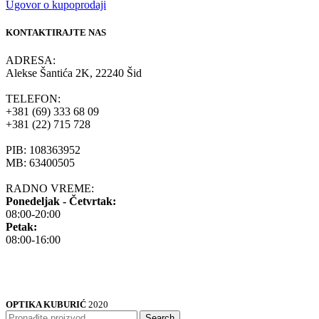
Ugovor o kupoprodaji
KONTAKTIRAJTE NAS
ADRESA:
Alekse Šantića 2K, 22240 Šid
TELEFON:
+381 (69) 333 68 09
+381 (22) 715 728
PIB: 108363952
MB: 63400505
RADNO VREME:
Ponedeljak - Četvrtak:
08:00-20:00
Petak:
08:00-16:00
OPTIKA KUBURIĆ
2020
Search