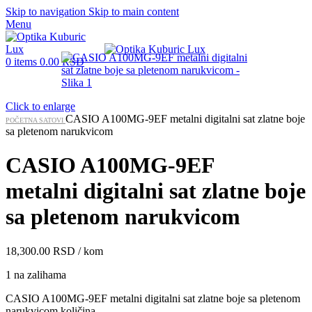
Skip to navigation
Skip to main content
Menu
0
items
0.00
RSD
Click to enlarge
CASIO A100MG-9EF metalni digitalni sat zlatne boje
POČETNA
SATOVI
sa pletenom narukvicom
CASIO A100MG-9EF
metalni digitalni sat zlatne boje
sa pletenom narukvicom
18,300.00
RSD
/ kom
1 na zalihama
CASIO A100MG-9EF metalni digitalni sat zlatne boje sa pletenom
narukvicom količina