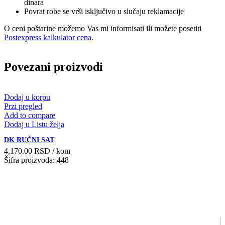
dinara
Povrat robe se vrši isključivo u slučaju reklamacije
O ceni poštarine možemo Vas mi informisati ili možete posetiti
Postexpress kalkulator cena
.
Povezani proizvodi
Dodaj u korpu
Przi pregled
Add to compare
Dodaj u Listu želja
DK RUČNI SAT
4,170.00
RSD
/ kom
Šifra proizvoda: 448