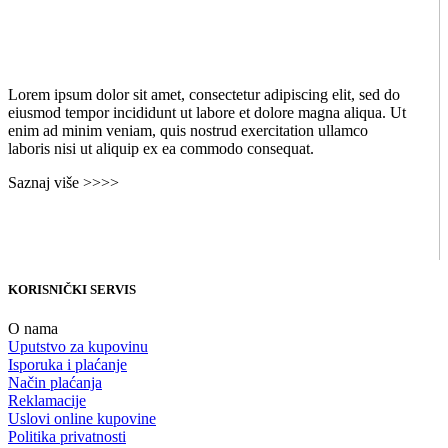
Lorem ipsum dolor sit amet, consectetur adipiscing elit, sed do
eiusmod tempor incididunt ut labore et dolore magna aliqua. Ut
enim ad minim veniam, quis nostrud exercitation ullamco
laboris nisi ut aliquip ex ea commodo consequat.
Saznaj više >>>>
KORISNIČKI SERVIS
O nama
Uputstvo za kupovinu
Isporuka i plaćanje
Način plaćanja
Reklamacije
Uslovi online kupovine
Politika privatnosti