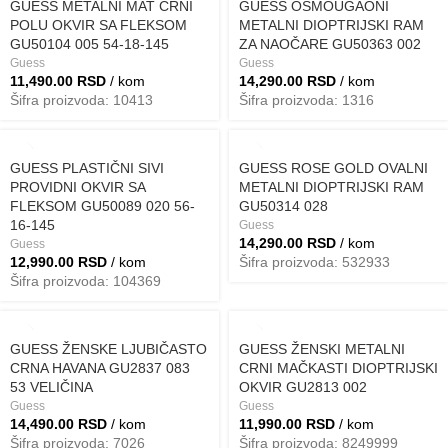
GUESS METALNI MAT CRNI
GUESS OSMOUGAONI
POLU OKVIR SA FLEKSOM
METALNI DIOPTRIJSKI RAM
GU50104 005 54-18-145
ZA NAOČARE GU50363 002
Guess
Guess
11,490.00
RSD
/ kom
14,290.00
RSD
/ kom
Šifra proizvoda: 10413
Šifra proizvoda: 1316
GUESS PLASTIČNI SIVI
GUESS ROSE GOLD OVALNI
PROVIDNI OKVIR SA
METALNI DIOPTRIJSKI RAM
FLEKSOM GU50089 020 56-
GU50314 028
16-145
Guess
14,290.00
RSD
/ kom
Guess
12,990.00
RSD
/ kom
Šifra proizvoda: 532933
Šifra proizvoda: 104369
GUESS ŽENSKE LJUBIČASTO
GUESS ŽENSKI METALNI
CRNA HAVANA GU2837 083
CRNI MAČKASTI DIOPTRIJSKI
53 VELIČINA
OKVIR GU2813 002
Guess
Guess
14,490.00
RSD
/ kom
11,990.00
RSD
/ kom
Šifra proizvoda: 7026
Šifra proizvoda: 8249999