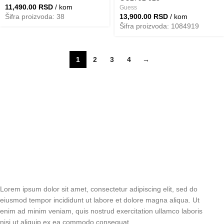
11,490.00
RSD
/ kom
Guess
Šifra proizvoda: 38
13,900.00
RSD
/ kom
Šifra proizvoda: 1084919
1
2
3
4
→
Lorem ipsum dolor sit amet, consectetur adipiscing elit, sed do
eiusmod tempor incididunt ut labore et dolore magna aliqua. Ut
enim ad minim veniam, quis nostrud exercitation ullamco laboris
nisi ut aliquip ex ea commodo consequat.