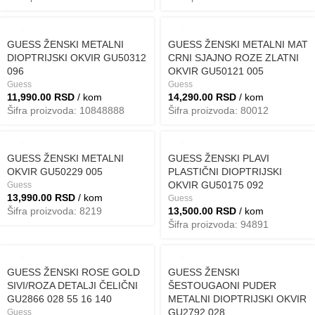
GUESS ŽENSKI METALNI
GUESS ŽENSKI METALNI MAT
DIOPTRIJSKI OKVIR GU50312
CRNI SJAJNO ROZE ZLATNI
096
OKVIR GU50121 005
Guess
Guess
11,990.00
RSD
/ kom
14,290.00
RSD
/ kom
Šifra proizvoda: 10848888
Šifra proizvoda: 80012
GUESS ŽENSKI METALNI
GUESS ŽENSKI PLAVI
OKVIR GU50229 005
PLASTIČNI DIOPTRIJSKI
OKVIR GU50175 092
Guess
13,990.00
RSD
/ kom
Guess
Šifra proizvoda: 8219
13,500.00
RSD
/ kom
Šifra proizvoda: 94891
GUESS ŽENSKI ROSE GOLD
GUESS ŽENSKI
SIVI/ROZA DETALJI ČELIČNI
ŠESTOUGAONI PUDER
GU2866 028 55 16 140
METALNI DIOPTRIJSKI OKVIR
GU2792 028
Guess