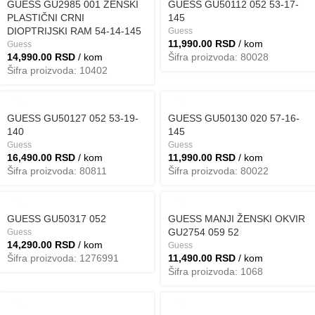
GUESS GU2985 001 ŽENSKI
GUESS GU50112 052 53-17-
PLASTIČNI CRNI
145
DIOPTRIJSKI RAM 54-14-145
Guess
11,990.00
RSD
/ kom
Guess
14,990.00
RSD
/ kom
Šifra proizvoda: 80028
Šifra proizvoda: 10402
GUESS GU50127 052 53-19-
GUESS GU50130 020 57-16-
140
145
Guess
Guess
16,490.00
RSD
/ kom
11,990.00
RSD
/ kom
Šifra proizvoda: 80811
Šifra proizvoda: 80022
GUESS GU50317 052
GUESS MANJI ŽENSKI OKVIR
GU2754 059 52
Guess
14,290.00
RSD
/ kom
Guess
Šifra proizvoda: 1276991
11,490.00
RSD
/ kom
Šifra proizvoda: 1068