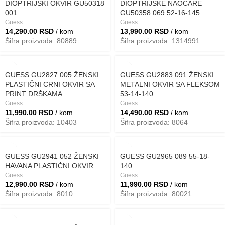
DIOPTRIJSKI OKVIR GU50318
DIOPTRIJSKE NAOČARE
001
GU50358 069 52-16-145
Guess
Guess
14,290.00
RSD
/ kom
13,990.00
RSD
/ kom
Šifra proizvoda: 80889
Šifra proizvoda: 1314991
GUESS GU2827 005 ŽENSKI
GUESS GU2883 091 ŽENSKI
PLASTIČNI CRNI OKVIR SA
METALNI OKVIR SA FLEKSOM
PRINT DRŠKAMA
53-14-140
Guess
Guess
11,990.00
RSD
/ kom
14,490.00
RSD
/ kom
Šifra proizvoda: 10403
Šifra proizvoda: 8064
GUESS GU2941 052 ŽENSKI
GUESS GU2965 089 55-18-
HAVANA PLASTIČNI OKVIR
140
Guess
Guess
12,990.00
RSD
/ kom
11,990.00
RSD
/ kom
Šifra proizvoda: 8010
Šifra proizvoda: 80021