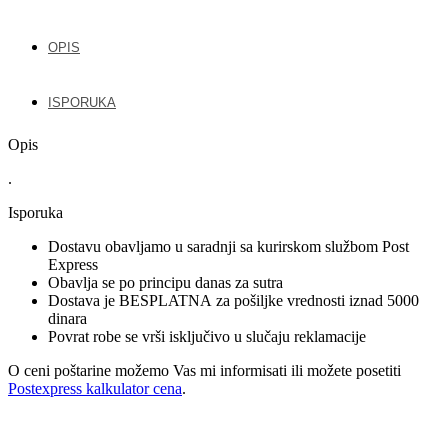
OPIS
ISPORUKA
Opis
.
Isporuka
Dostavu obavljamo u saradnji sa kurirskom službom Post
Express
Obavlja se po principu danas za sutra
Dostava je BESPLATNA za pošiljke vrednosti iznad 5000
dinara
Povrat robe se vrši isključivo u slučaju reklamacije
O ceni poštarine možemo Vas mi informisati ili možete posetiti
Postexpress kalkulator cena
.