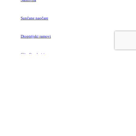
Sunčane naočare
Dioptrijski ramovi
Clip On okviri
Satovi
Sočiva
Nakit
Online zakazivanje