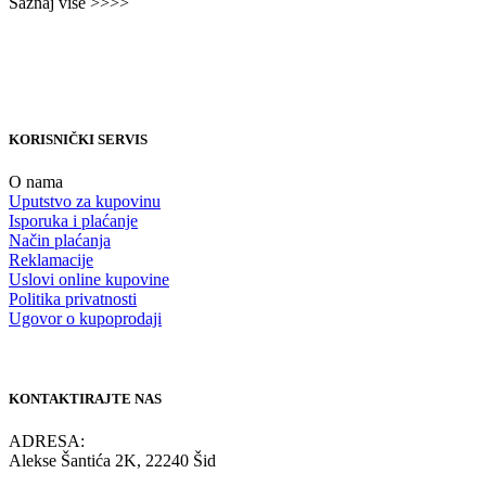
Saznaj više >>>>
KORISNIČKI SERVIS
O nama
Uputstvo za kupovinu
Isporuka i plaćanje
Način plaćanja
Reklamacije
Uslovi online kupovine
Politika privatnosti
Ugovor o kupoprodaji
KONTAKTIRAJTE NAS
ADRESA:
Alekse Šantića 2K, 22240 Šid