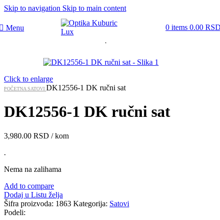
Skip to navigation
Skip to main content
0
items
0.00
RS
Menu
Rasprodato
Click to enlarge
DK12556-1 DK ručni sat
POČETNA
SATOVI
DK12556-1 DK ručni sat
3,980.00
RSD
/ kom
.
Nema na zalihama
Add to compare
Dodaj u Listu želja
Šifra proizvoda:
1863
Kategorija:
Satovi
Podeli: