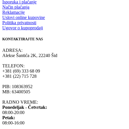
Isporuka i plaćanje
Način plaćanja
Reklamacije
Uslovi online kupovine
Politika privatnosti
Ugovor o kupoprodaji
KONTAKTIRAJTE NAS
ADRESA:
Alekse Šantića 2K, 22240 Šid
TELEFON:
+381 (69) 333 68 09
+381 (22) 715 728
PIB: 108363952
MB: 63400505
RADNO VREME:
Ponedeljak - Četvrtak:
08:00-20:00
Petak:
08:00-16:00