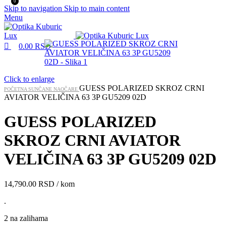
0
Skip to navigation
Skip to main content
Menu
0.00
RSD
Click to enlarge
GUESS POLARIZED SKROZ CRNI
POČETNA
SUNČANE NAOČARE
AVIATOR VELIČINA 63 3P GU5209 02D
GUESS POLARIZED
SKROZ CRNI AVIATOR
VELIČINA 63 3P GU5209 02D
14,790.00
RSD
/ kom
.
2 na zalihama