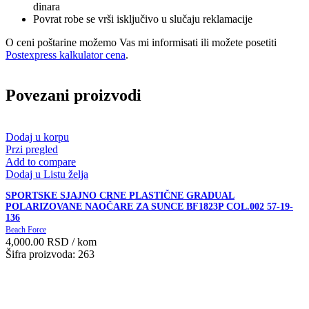
dinara
Povrat robe se vrši isključivo u slučaju reklamacije
O ceni poštarine možemo Vas mi informisati ili možete posetiti
Postexpress kalkulator cena
.
Povezani proizvodi
Dodaj u korpu
Przi pregled
Add to compare
Dodaj u Listu želja
SPORTSKE SJAJNO CRNE PLASTIČNE GRADUAL
POLARIZOVANE NAOČARE ZA SUNCE BF1823P COL.002 57-19-
136
Beach Force
4,000.00
RSD
/ kom
Šifra proizvoda: 263