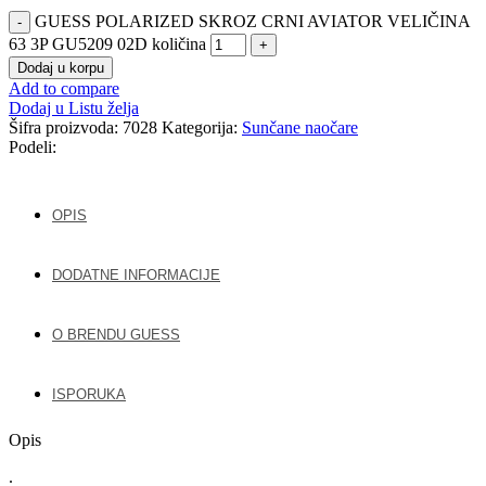
GUESS POLARIZED SKROZ CRNI AVIATOR VELIČINA
63 3P GU5209 02D količina
Dodaj u korpu
Add to compare
Dodaj u Listu želja
Šifra proizvoda:
7028
Kategorija:
Sunčane naočare
Podeli:
OPIS
DODATNE INFORMACIJE
O BRENDU GUESS
ISPORUKA
Opis
.