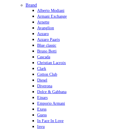
Brand
Alberto Modiani
Armani Exchange
Arnette
Avanglion
Azzaro
Azzaro Paaris
Blue classic
Bruno Botti
Cascada
Christian Lacroix
Clark
Cotton Club
Diesel
Diverona
Dolce & Gabbana
Einars
Emporio Armani
Exess
Guess
In Face In Love
Invu