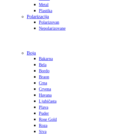
Metal
Plastika
Polarizacija
Polarizovan
Nepolarizovane
Boja
Bakarna
Bela
Bordo
Braon
Crna
Crvena
Havana
Ljubičasta
Plava
Puder
Rose Gold
Roza
Siva