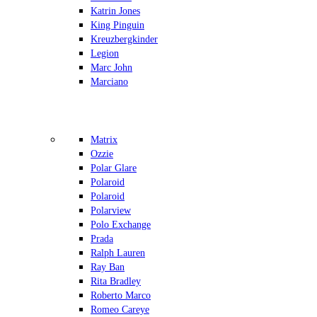
Katrin Jones
King Pinguin
Kreuzbergkinder
Legion
Marc John
Marciano
Matrix
Ozzie
Polar Glare
Polaroid
Polaroid
Polarview
Polo Exchange
Prada
Ralph Lauren
Ray Ban
Rita Bradley
Roberto Marco
Romeo Careye