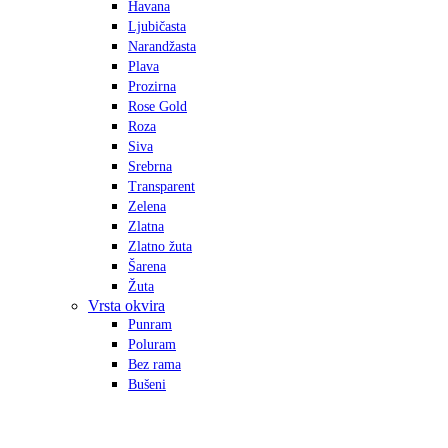
Havana
Ljubičasta
Narandžasta
Plava
Prozirna
Rose Gold
Roza
Siva
Srebrna
Transparent
Zelena
Zlatna
Zlatno žuta
Šarena
Žuta
Vrsta okvira
Punram
Poluram
Bez rama
Bušeni