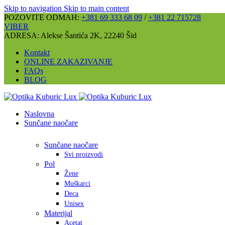
Skip to navigation
Skip to main content
POZOVITE ODMAH:
+381 69 333 68 09
/
+381 22 715728
VIBER
ADRESA: Alekse Šantića 2K, 22240 Šid
Kontakt
ONLINE ZAKAZIVANJE
FAQs
BLOG
Naslovna
Sunčane naočare
Sunčane naočare
Svi proizvodi
Pol
Žene
Muškarci
Deca
Unisex
Materijal
Acetat