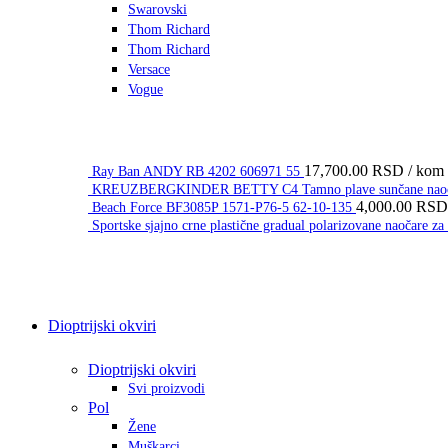
Swarovski
Thom Richard
Thom Richard
Versace
Vogue
17,700.00
RSD
/ kom
Ray Ban ANDY RB 4202 606971 55
KREUZBERGKINDER BETTY C4 Tamno plave sunčane naočar
4,000.00
RSD
Beach Force BF3085P 1571-P76-5 62-10-135
Sportske sjajno crne plastične gradual polarizovane naočare
Dioptrijski okviri
Dioptrijski okviri
Svi proizvodi
Pol
Žene
Muškarci