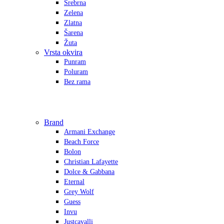
Srebrna
Zelena
Zlatna
Šarena
Žuta
Vrsta okvira
Punram
Poluram
Bez rama
Brand
Armani Exchange
Beach Force
Bolon
Christian Lafayette
Dolce & Gabbana
Eternal
Grey Wolf
Guess
Invu
Justcavalli