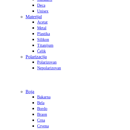
Deca
Unisex
Materijal
Acetat
Metal
Plastika
Silikon
Titanijum
Čelik
Polarizacija
Polarizovan
Nepolarizovan
Boja
Bakarna
Bela
Bordo
Braon
Crna
Crvena