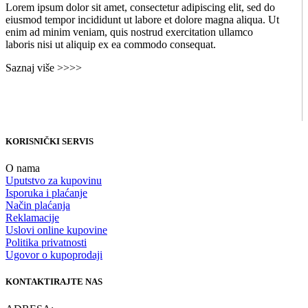
Lorem ipsum dolor sit amet, consectetur adipiscing elit, sed do
eiusmod tempor incididunt ut labore et dolore magna aliqua. Ut
enim ad minim veniam, quis nostrud exercitation ullamco
laboris nisi ut aliquip ex ea commodo consequat.
Saznaj više >>>>
KORISNIČKI SERVIS
O nama
Uputstvo za kupovinu
Isporuka i plaćanje
Način plaćanja
Reklamacije
Uslovi online kupovine
Politika privatnosti
Ugovor o kupoprodaji
KONTAKTIRAJTE NAS