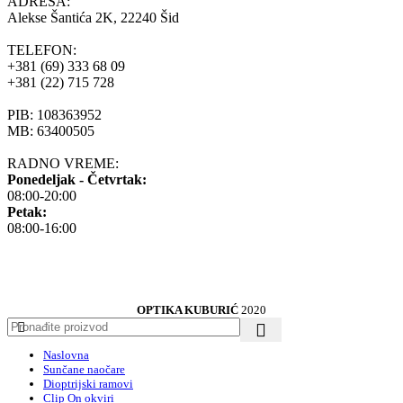
ADRESA:
Alekse Šantića 2K, 22240 Šid
TELEFON:
+381 (69) 333 68 09
+381 (22) 715 728
PIB: 108363952
MB: 63400505
RADNO VREME:
Ponedeljak - Četvrtak:
08:00-20:00
Petak:
08:00-16:00
OPTIKA KUBURIĆ
2020
Naslovna
Sunčane naočare
Dioptrijski ramovi
Clip On okviri