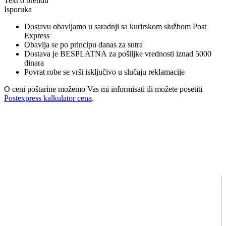
Text o brendu
Isporuka
Dostavu obavljamo u saradnji sa kurirskom službom Post
Express
Obavlja se po principu danas za sutra
Dostava je BESPLATNA za pošiljke vrednosti iznad 5000
dinara
Povrat robe se vrši isključivo u slučaju reklamacije
O ceni poštarine možemo Vas mi informisati ili možete posetiti
Postexpress kalkulator cena
.