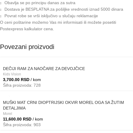
Obavlja se po principu danas za sutra
Dostava je BESPLATNA za pošiljke vrednosti iznad 5000 dinara
Povrat robe se vrši isključivo u slučaju reklamacije
O ceni poštarine možemo Vas mi informisati ili možete posetiti
Postexpress kalkulator cena
.
Povezani proizvodi
DEČIJI RAM ZA NAOČARE ZA DEVOJČICE
Kids Vision
3,700.00
RSD
/ kom
Šifra proizvoda: 728
MUŠKI MAT CRNI DIOPTRIJSKI OKVIR MOREL OGA SA ŽUTIM
DETALJIMA
Morel
11,600.00
RSD
/ kom
Šifra proizvoda: 903