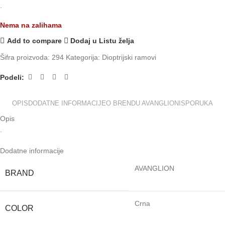
.
Nema na zalihama
Add to compare
Dodaj u Listu želja
Šifra proizvoda:
294
Kategorija:
Dioptrijski ramovi
Podeli:
OPIS
DODATNE INFORMACIJE
O BRENDU AVANGLION
ISPORUKA
Opis
.
Dodatne informacije
AVANGLION
BRAND
Crna
COLOR