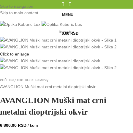
Skip to navigation
Skip to main content
MENU
Rasprodato
0.00
RSD
Click to enlarge
POČETNA
DIOPTRIJSKI RAMOVI
AVANGLION Muški mat crni metalni dioptrijski okvir
AVANGLION Muški mat crni
metalni dioptrijski okvir
6,800.00
RSD
/ kom