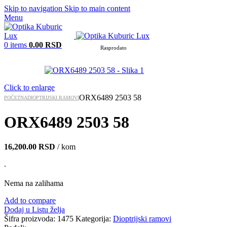
Skip to navigation
Skip to main content
Menu
0
items
0.00
RSD
Rasprodato
Click to enlarge
ORX6489 2503 58
POČETNA
DIOPTRIJSKI RAMOVI
ORX6489 2503 58
16,200.00
RSD
/ kom
.
Nema na zalihama
Add to compare
Dodaj u Listu želja
Šifra proizvoda:
1475
Kategorija:
Dioptrijski ramovi