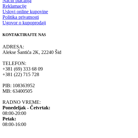
Način plaćanja
Reklamacije
Uslovi online kupovine
Politika privatnosti
Ugovor o kupoprodaji
KONTAKTIRAJTE NAS
ADRESA:
Alekse Šantića 2K, 22240 Šid
TELEFON:
+381 (69) 333 68 09
+381 (22) 715 728
PIB: 108363952
MB: 63400505
RADNO VREME:
Ponedeljak - Četvrtak:
08:00-20:00
Petak:
08:00-16:00