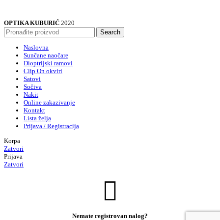
OPTIKA KUBURIĆ
2020
Search
Naslovna
Sunčane naočare
Dioptrijski ramovi
Clip On okviri
Satovi
Sočiva
Nakit
Online zakazivanje
Kontakt
Lista želja
Prijava / Registracija
Korpa
Zatvori
Prijava
Zatvori
Nemate registrovan nalog?