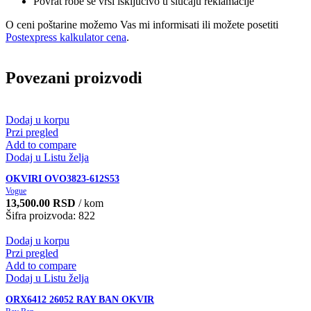
Povrat robe se vrši isključivo u slučaju reklamacije
O ceni poštarine možemo Vas mi informisati ili možete posetiti
Postexpress kalkulator cena
.
Povezani proizvodi
Dodaj u korpu
Przi pregled
Add to compare
Dodaj u Listu želja
OKVIRI OVO3823-612S53
Vogue
13,500.00
RSD
/ kom
Šifra proizvoda: 822
Dodaj u korpu
Przi pregled
Add to compare
Dodaj u Listu želja
ORX6412 26052 RAY BAN OKVIR