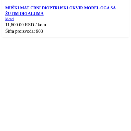
Przi pregled
MUŠKI MAT CRNI DIOPTRIJSKI OKVIR MOREL OGA SA
Add to compare
ŽUTIM DETALJIMA
Dodaj u Listu želja
Morel
11,600.00
RSD
/ kom
Šifra proizvoda: 903