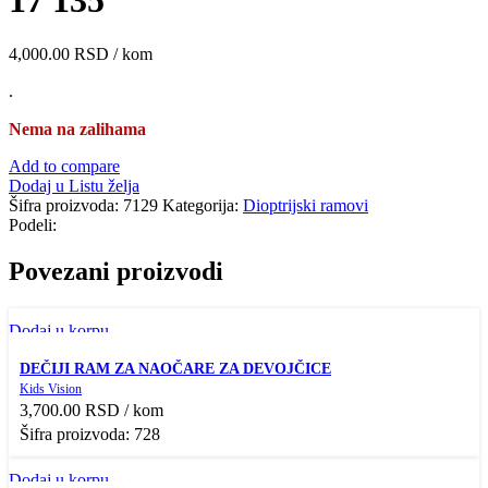
17 135
4,000.00
RSD
/ kom
.
Nema na zalihama
Add to compare
Dodaj u Listu želja
Šifra proizvoda:
7129
Kategorija:
Dioptrijski ramovi
Podeli:
Povezani proizvodi
Dodaj u korpu
Przi pregled
DEČIJI RAM ZA NAOČARE ZA DEVOJČICE
Add to compare
Kids Vision
Dodaj u Listu želja
3,700.00
RSD
/ kom
Šifra proizvoda: 728
Dodaj u korpu