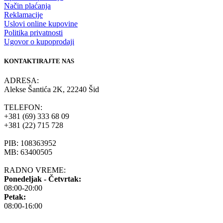
Način plaćanja
Reklamacije
Uslovi online kupovine
Politika privatnosti
Ugovor o kupoprodaji
KONTAKTIRAJTE NAS
ADRESA:
Alekse Šantića 2K, 22240 Šid
TELEFON:
+381 (69) 333 68 09
+381 (22) 715 728
PIB: 108363952
MB: 63400505
RADNO VREME:
Ponedeljak - Četvrtak:
08:00-20:00
Petak:
08:00-16:00