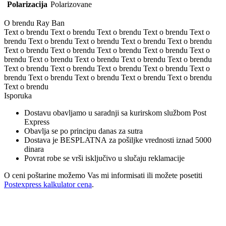
Polarizacija
Polarizovane
O brendu Ray Ban
Text o brendu Text o brendu Text o brendu Text o brendu Text o
brendu Text o brendu Text o brendu Text o brendu Text o brendu
Text o brendu Text o brendu Text o brendu Text o brendu Text o
brendu Text o brendu Text o brendu Text o brendu Text o brendu
Text o brendu Text o brendu Text o brendu Text o brendu Text o
brendu Text o brendu Text o brendu Text o brendu Text o brendu
Text o brendu
Isporuka
Dostavu obavljamo u saradnji sa kurirskom službom Post
Express
Obavlja se po principu danas za sutra
Dostava je BESPLATNA za pošiljke vrednosti iznad 5000
dinara
Povrat robe se vrši isključivo u slučaju reklamacije
O ceni poštarine možemo Vas mi informisati ili možete posetiti
Postexpress kalkulator cena
.