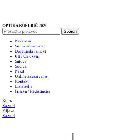
OPTIKA KUBURIĆ
2020
Search
Naslovna
Sunčane naočare
Dioptrijski ramovi
Clip On okviri
Satovi
Sočiva
Nakit
Online zakazivanje
Kontakt
Lista želja
Prijava / Registracija
Korpa
Zatvori
Prijava
Zatvori