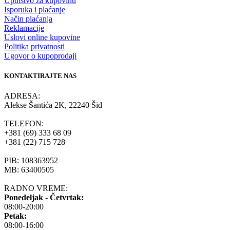
Uputstvo za kupovinu
Isporuka i plaćanje
Način plaćanja
Reklamacije
Uslovi online kupovine
Politika privatnosti
Ugovor o kupoprodaji
KONTAKTIRAJTE NAS
ADRESA:
Alekse Šantića 2K, 22240 Šid
TELEFON:
+381 (69) 333 68 09
+381 (22) 715 728
PIB: 108363952
MB: 63400505
RADNO VREME:
Ponedeljak - Četvrtak:
08:00-20:00
Petak:
08:00-16:00