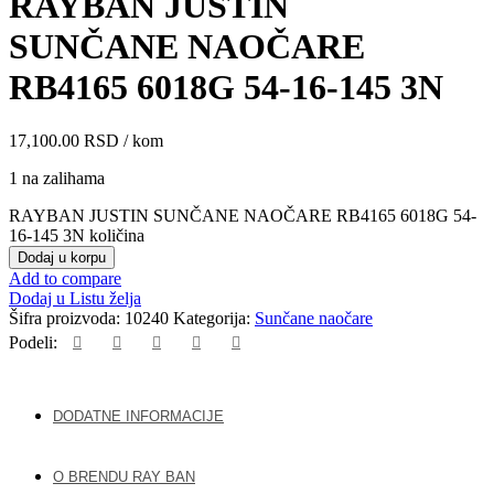
RAYBAN JUSTIN
SUNČANE NAOČARE
RB4165 6018G 54-16-145 3N
17,100.00
RSD
/ kom
1 na zalihama
RAYBAN JUSTIN SUNČANE NAOČARE RB4165 6018G 54-
16-145 3N količina
Dodaj u korpu
Add to compare
Dodaj u Listu želja
Šifra proizvoda:
10240
Kategorija:
Sunčane naočare
Podeli:
DODATNE INFORMACIJE
O BRENDU RAY BAN