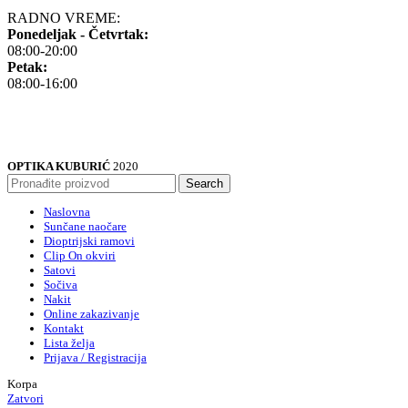
RADNO VREME:
Ponedeljak - Četvrtak:
08:00-20:00
Petak:
08:00-16:00
OPTIKA KUBURIĆ
2020
Search
Naslovna
Sunčane naočare
Dioptrijski ramovi
Clip On okviri
Satovi
Sočiva
Nakit
Online zakazivanje
Kontakt
Lista želja
Prijava / Registracija
Korpa
Zatvori