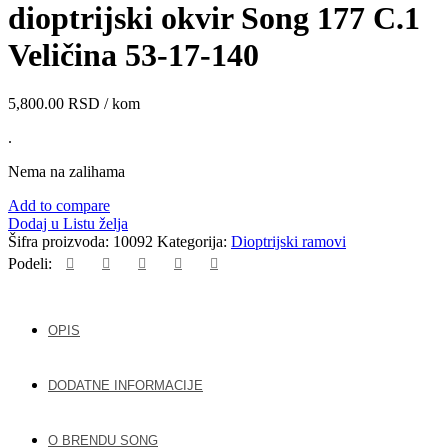
dioptrijski okvir Song 177 C.1
Veličina 53-17-140
5,800.00
RSD
/ kom
.
Nema na zalihama
Add to compare
Dodaj u Listu želja
Šifra proizvoda:
10092
Kategorija:
Dioptrijski ramovi
Podeli:
OPIS
DODATNE INFORMACIJE
O BRENDU SONG