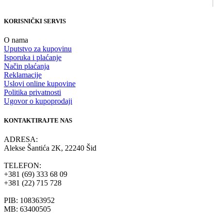
KORISNIČKI SERVIS
O nama
Uputstvo za kupovinu
Isporuka i plaćanje
Način plaćanja
Reklamacije
Uslovi online kupovine
Politika privatnosti
Ugovor o kupoprodaji
KONTAKTIRAJTE NAS
ADRESA:
Alekse Šantića 2K, 22240 Šid
TELEFON:
+381 (69) 333 68 09
+381 (22) 715 728
PIB: 108363952
MB: 63400505