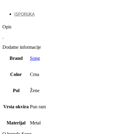
ISPORUKA
Opis
.
Dodatne informacije
Brand
Song
Color
Crna
Pol
Žene
Vrsta okvira
Pun ram
Materijal
Metal
O brendu Song