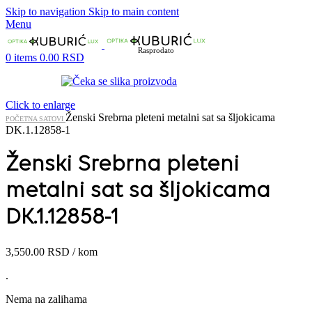
Skip to navigation
Skip to main content
Menu
Rasprodato
0
items
0.00
RSD
Click to enlarge
Ženski Srebrna pleteni metalni sat sa šljokicama
POČETNA
SATOVI
DK.1.12858-1
Ženski Srebrna pleteni
metalni sat sa šljokicama
DK.1.12858-1
3,550.00
RSD
/ kom
.
Nema na zalihama