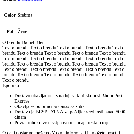
Color
Srebrna
Pol
Žene
O brendu Daniel Klein
Text o brendu Text o brendu Text o brendu Text o brendu Text o
brendu Text o brendu Text o brendu Text o brendu Text o brendu
Text o brendu Text o brendu Text o brendu Text o brendu Text o
brendu Text o brendu Text o brendu Text o brendu Text o brendu
Text o brendu Text o brendu Text o brendu Text o brendu Text o
brendu Text o brendu Text o brendu Text o brendu Text o brendu
Text o brendu
Isporuka
Dostavu obavljamo u saradnji sa kurirskom službom Post
Express
Obavlja se po principu danas za sutra
Dostava je BESPLATNA za pošiljke vrednosti iznad 5000
dinara
Povrat robe se vrši isključivo u slučaju reklamacije
O ceni poštarine možemo Vas mi informisati ili možete posetiti