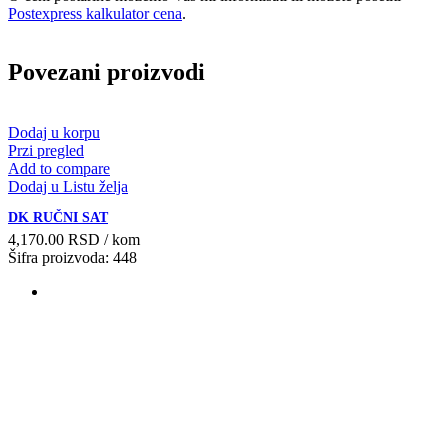
Postexpress kalkulator cena
.
Povezani proizvodi
Dodaj u korpu
Przi pregled
Add to compare
Dodaj u Listu želja
DK RUČNI SAT
4,170.00
RSD
/ kom
Šifra proizvoda: 448