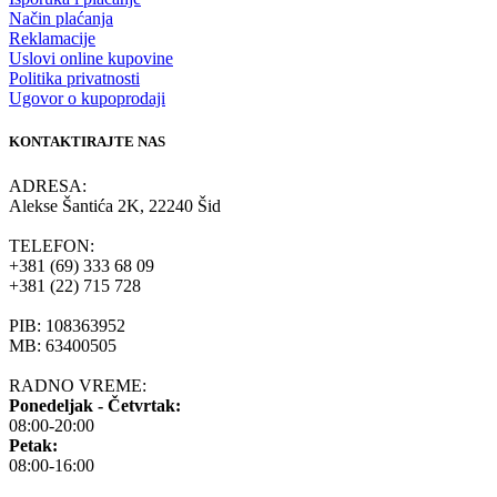
Način plaćanja
Reklamacije
Uslovi online kupovine
Politika privatnosti
Ugovor o kupoprodaji
KONTAKTIRAJTE NAS
ADRESA:
Alekse Šantića 2K, 22240 Šid
TELEFON:
+381 (69) 333 68 09
+381 (22) 715 728
PIB: 108363952
MB: 63400505
RADNO VREME:
Ponedeljak - Četvrtak:
08:00-20:00
Petak:
08:00-16:00